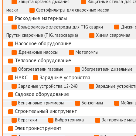
Защита органов дыхания
Защитные стекла для с
маски
Светофильтры для сварочных масок
Расходные материалы
Вольфрамовые электроды для TIG сварки
Диски 
Прутки сварочные (TIG, газосварка)
Химия сварочная
Насосное оборудование
Дренажные насосы
Мотопомпы
Тепловое оборудование
Обогреватели газовые
Обогреватели дизельные
НАКС
Зарядные устройства
Зарядные устройства 12-24В
Зарядные устройств
Садовое оборудование
Бензиновые триммеры
Бензопилы
Мойки 
Строительный инструмент
Верстаки
Вибротехника
Затирочные маш
Электроинструмент