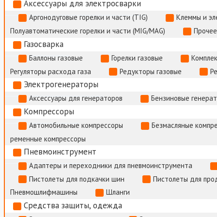
Аксессуары для электросварки
Аргонодуговые горелки и части (TIG)
Клеммы и э
Полуавтоматические горелки и части (MIG/MAG)
Прочее
Газосварка
Баллоны газовые
Горелки газовые
Комплек
Регуляторы расхода газа
Редукторы газовые
Р
Электрогенераторы
Аксессуары для генераторов
Бензиновые генера
Компрессоры
Автомобильные компрессоры
Безмасляные компр
ременные компрессоры
Пневмоинструмент
Адаптеры и переходники для пневмоинструмента
Пистолеты для подкачки шин
Пистолеты для про
Пневмошлифмашины
Шланги
Средства защиты, одежда