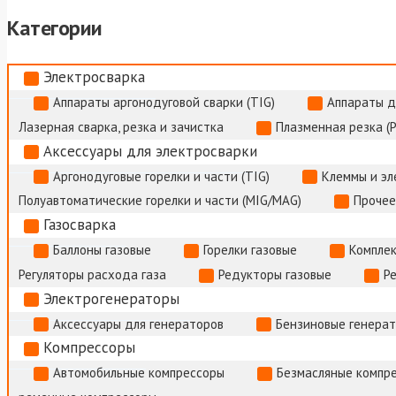
Категории
Электросварка
Аппараты аргонодуговой сварки (TIG)
Аппараты д
Лазерная сварка, резка и зачистка
Плазменная резка (
Аксессуары для электросварки
Аргонодуговые горелки и части (TIG)
Клеммы и э
Полуавтоматические горелки и части (MIG/MAG)
Прочее
Газосварка
Баллоны газовые
Горелки газовые
Комплек
Регуляторы расхода газа
Редукторы газовые
Р
Электрогенераторы
Аксессуары для генераторов
Бензиновые генера
Компрессоры
Автомобильные компрессоры
Безмасляные компр