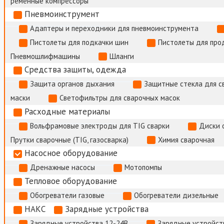
ременные компрессоры
Пневмоинструмент
Адаптеры и переходники для пневмоинструмента
Пистолеты для подкачки шин
Пистолеты для про
Пневмошлифмашины
Шланги
Средства защиты, одежда
Защита органов дыхания
Защитные стекла для с
маски
Светофильтры для сварочных масок
Расходные материалы
Вольфрамовые электроды для TIG сварки
Диски 
Прутки сварочные (TIG, газосварка)
Химия сварочная
Насосное оборудование
Дренажные насосы
Мотопомпы
Тепловое оборудование
Обогреватели газовые
Обогреватели дизельные
НАКС
Зарядные устройства
Зарядные устройства 12-24В
Зарядные устройств