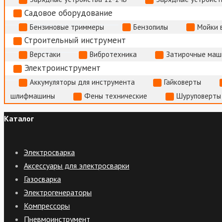
Садовое оборудование
Бензиновые триммеры
Бензопилы
Мойки 
Строительный инструмент
Верстаки
Вибротехника
Затирочные маш
Электроинструмент
Аккумуляторы для инструмента
Гайковерты
шлифмашины
Фены технические
Шуруповерты
Каталог
Электросварка
Аксессуары для электросварки
Газосварка
Электрогенераторы
Компрессоры
Пневмоинструмент