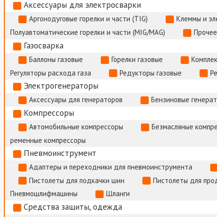
Аксессуары для электросварки
Аргонодуговые горелки и части (TIG)
Клеммы и э
Полуавтоматические горелки и части (MIG/MAG)
Прочее
Газосварка
Баллоны газовые
Горелки газовые
Комплек
Регуляторы расхода газа
Редукторы газовые
Р
Электрогенераторы
Аксессуары для генераторов
Бензиновые генера
Компрессоры
Автомобильные компрессоры
Безмасляные компр
ременные компрессоры
Пневмоинструмент
Адаптеры и переходники для пневмоинструмента
Пистолеты для подкачки шин
Пистолеты для про
Пневмошлифмашины
Шланги
Средства защиты, одежда