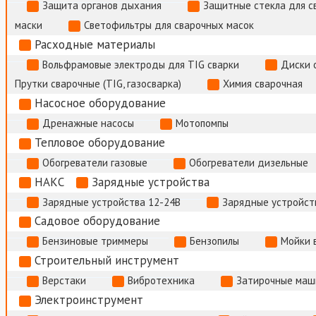
Защита органов дыхания
Защитные стекла для с
маски
Светофильтры для сварочных масок
Расходные материалы
Вольфрамовые электроды для TIG сварки
Диски 
Прутки сварочные (TIG, газосварка)
Химия сварочная
Насосное оборудование
Дренажные насосы
Мотопомпы
Тепловое оборудование
Обогреватели газовые
Обогреватели дизельные
НАКС
Зарядные устройства
Зарядные устройства 12-24В
Зарядные устройств
Садовое оборудование
Бензиновые триммеры
Бензопилы
Мойки 
Строительный инструмент
Верстаки
Вибротехника
Затирочные маш
Электроинструмент