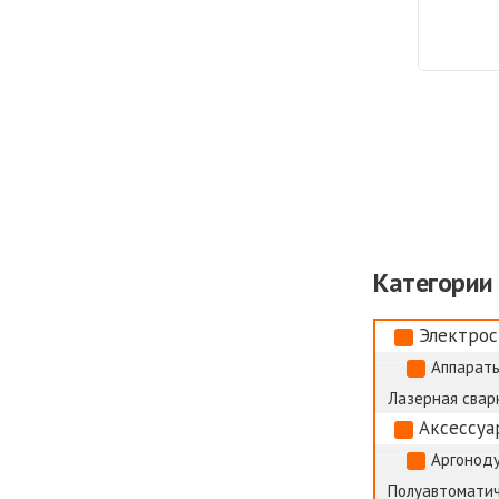
Категории
Электрос
Аппараты
Лазерная сварк
Аксессуа
Аргоноду
Полуавтоматич