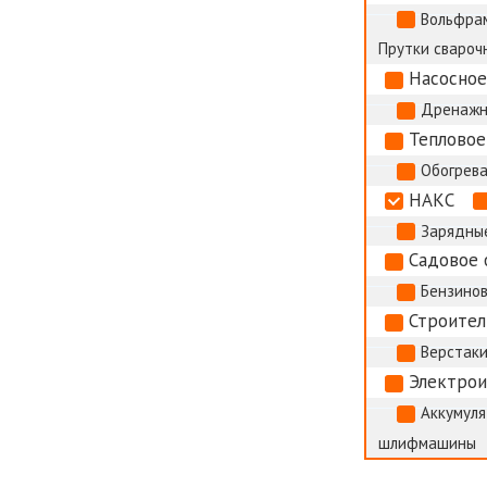
Вольфрам
Прутки сварочн
Насосное
Дренажн
Тепловое
Обогрева
НАКС
Зарядные
Садовое 
Бензино
Строител
Верстак
Электро
Аккумуля
шлифмашины