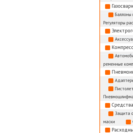
Газосвар
Баллоны 
Регуляторы ра
Электро
Аксессуа
Компрес
Автомоб
ременные ком
Пневмои
Адаптер
Пистолет
Пневмошлифм
Средства
Защита 
маски
Расходны