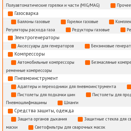
Полуавтоматические горелки и части (MIG/MAG)
Прочее
Газосварка
Баллоны газовые
Горелки газовые
Комплек
Регуляторы расхода газа
Редукторы газовые
Р
Электрогенераторы
Аксессуары для генераторов
Бензиновые генера
Компрессоры
Автомобильные компрессоры
Безмасляные компр
ременные компрессоры
Пневмоинструмент
Адаптеры и переходники для пневмоинструмента
Пистолеты для подкачки шин
Пистолеты для про
Пневмошлифмашины
Шланги
Средства защиты, одежда
Защита органов дыхания
Защитные стекла для с
маски
Светофильтры для сварочных масок