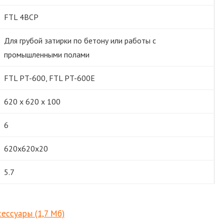
FTL 4BCP
Для грубой затирки по бетону или работы с
промышленными полами
FTL PT-600, FTL PT-600E
620 х 620 х 100
6
620х620х20
5.7
ксессуары
(1,7 Мб)