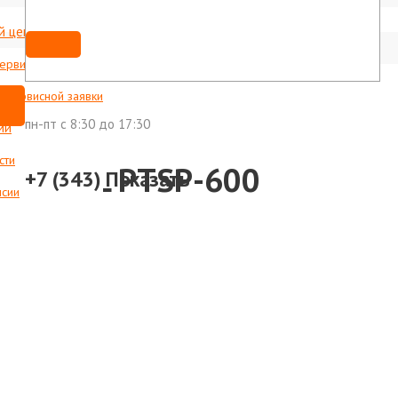
й центр
Мы ВКонтакте
shop@foxweld-ural.ru
сервисные центры
с сервисной заявки
пн-пт c 8:30 до 17:30
ии
сти
ины FTL PTSP-600
+7 (343)
Показать
нсии