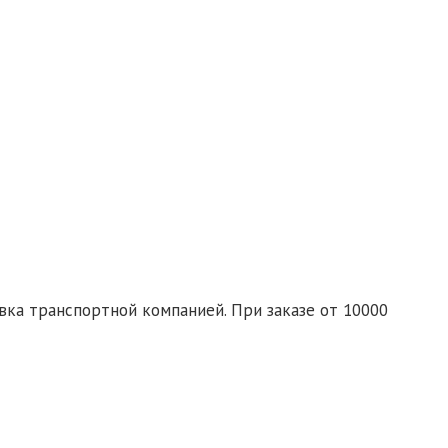
гласие на обработку персональных данных
те заявку со списком необходимых товаров на почту:
d-ural.ru
ка транспортной компанией. При заказе от 10000
спортной компании бесплатно.