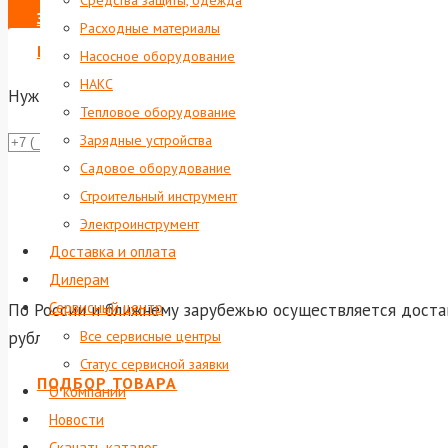
Средства защиты, одежда
ЗАКАЗАТЬ
Расходные материалы
ВЫПИСАТЬ СЧЕТ НА ЮР. ЛИЦО
Насосное оборудование
НАКС
Нужна консультация?
Тепловое оборудование
Зарядные устройства
Даю со
Садовое оборудование
Или отправь
Строительный инструмент
shop@foxwel
Электроинструмент
Доставка и оплата
Дилерам
Сервисный центр
По России и ближнему зарубежью осуществляется достав
рублей доставка по Екатеринбургу и до терминала тран
Все сервисные центры
Статус сервисной заявки
ПОДБОР ТОВАРА
О компании
Новости
Скачать каталог