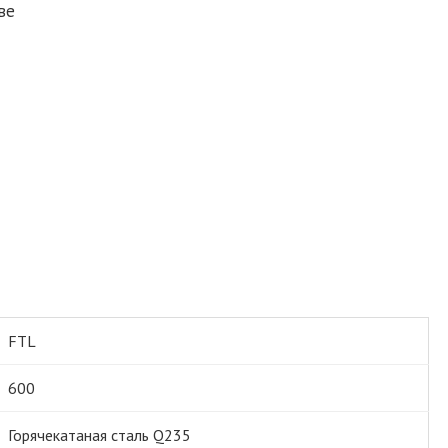
ве
FTL
600
Горячекатаная сталь Q235