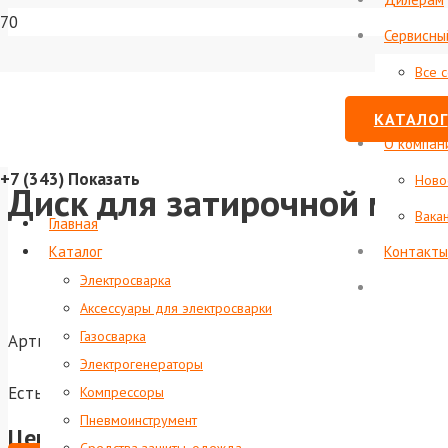
Сервисны
Все 
Стату
КАТАЛОГ
О компан
+7 (343)
Показать
Ново
Диск для затирочной маш
Вака
Главная
Каталог
Контакты
Электросварка
Аксессуары для электросварки
Газосварка
Артикул:
foxweld-7993
Электрогенераторы
Есть в наличии
Компрессоры
Пневмоинструмент
Цена по запросу