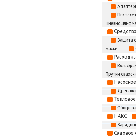
Адаптер
Пистолет
Пневмошлифм
Средства
Защита 
маски
Расходны
Вольфрам
Прутки сварочн
Насосное
Дренажн
Тепловое
Обогрева
НАКС
Зарядные
Садовое 