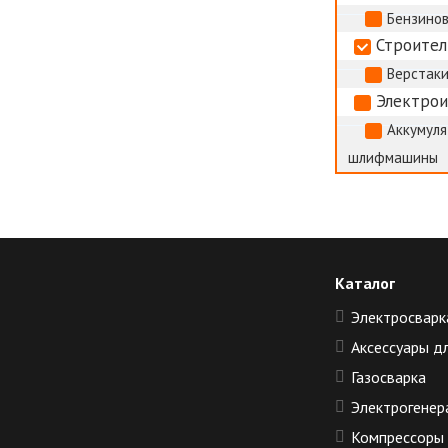
Бензино
Строител
Верстак
Электро
Аккумуля
шлифмашины
Каталог
Электросварк
Аксессуары д
Газосварка
Электрогенер
Компрессоры