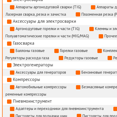
Аппараты аргонодуговой сварки (TIG)
Аппараты д
Лазерная сварка, резка и зачистка
Плазменная резка (
Аксессуары для электросварки
Аргонодуговые горелки и части (TIG)
Клеммы и э
Полуавтоматические горелки и части (MIG/MAG)
Прочее
Газосварка
Баллоны газовые
Горелки газовые
Комплек
Регуляторы расхода газа
Редукторы газовые
Р
Электрогенераторы
Аксессуары для генераторов
Бензиновые генера
Компрессоры
Автомобильные компрессоры
Безмасляные компр
ременные компрессоры
Пневмоинструмент
Адаптеры и переходники для пневмоинструмента
Пистолеты для подкачки шин
Пистолеты для про