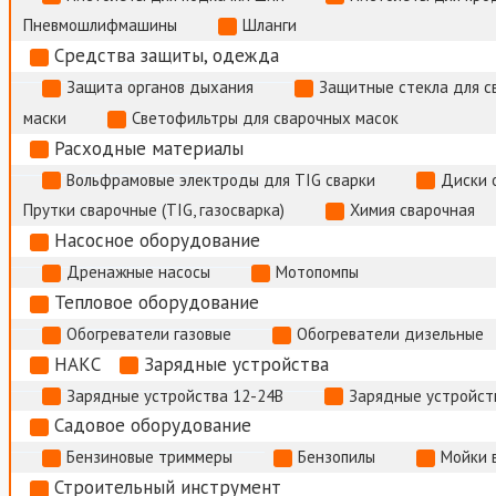
Пневмошлифмашины
Шланги
Средства защиты, одежда
Защита органов дыхания
Защитные стекла для с
маски
Светофильтры для сварочных масок
Расходные материалы
Вольфрамовые электроды для TIG сварки
Диски 
Прутки сварочные (TIG, газосварка)
Химия сварочная
Насосное оборудование
Дренажные насосы
Мотопомпы
Тепловое оборудование
Обогреватели газовые
Обогреватели дизельные
НАКС
Зарядные устройства
Зарядные устройства 12-24В
Зарядные устройств
Садовое оборудование
Бензиновые триммеры
Бензопилы
Мойки 
Строительный инструмент