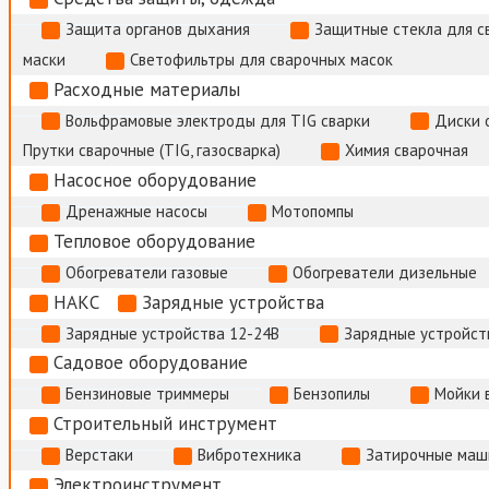
Защита органов дыхания
Защитные стекла для с
маски
Светофильтры для сварочных масок
Расходные материалы
Вольфрамовые электроды для TIG сварки
Диски 
Прутки сварочные (TIG, газосварка)
Химия сварочная
Насосное оборудование
Дренажные насосы
Мотопомпы
Тепловое оборудование
Обогреватели газовые
Обогреватели дизельные
НАКС
Зарядные устройства
Зарядные устройства 12-24В
Зарядные устройств
Садовое оборудование
Бензиновые триммеры
Бензопилы
Мойки 
Строительный инструмент
Верстаки
Вибротехника
Затирочные маш
Электроинструмент