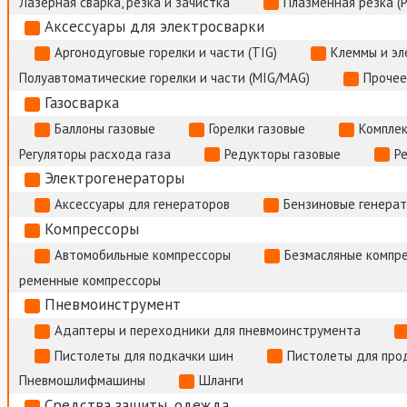
Лазерная сварка, резка и зачистка
Плазменная резка (
Аксессуары для электросварки
Аргонодуговые горелки и части (TIG)
Клеммы и э
Полуавтоматические горелки и части (MIG/MAG)
Прочее
Газосварка
Баллоны газовые
Горелки газовые
Комплек
Регуляторы расхода газа
Редукторы газовые
Р
Электрогенераторы
Аксессуары для генераторов
Бензиновые генера
Компрессоры
Автомобильные компрессоры
Безмасляные компр
ременные компрессоры
Пневмоинструмент
Адаптеры и переходники для пневмоинструмента
Пистолеты для подкачки шин
Пистолеты для про
Пневмошлифмашины
Шланги
Средства защиты, одежда