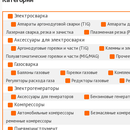
Электросварка
Аппараты аргонодуговой сварки (TIG)
Аппараты д
Лазерная сварка, резка и зачистка
Плазменная резка (
Аксессуары для электросварки
Аргонодуговые горелки и части (TIG)
Клеммы и э
Полуавтоматические горелки и части (MIG/MAG)
Прочее
Газосварка
Баллоны газовые
Горелки газовые
Комплек
Регуляторы расхода газа
Редукторы газовые
Р
Электрогенераторы
Аксессуары для генераторов
Бензиновые генера
Компрессоры
Автомобильные компрессоры
Безмасляные компр
ременные компрессоры
Пневмоинструмент