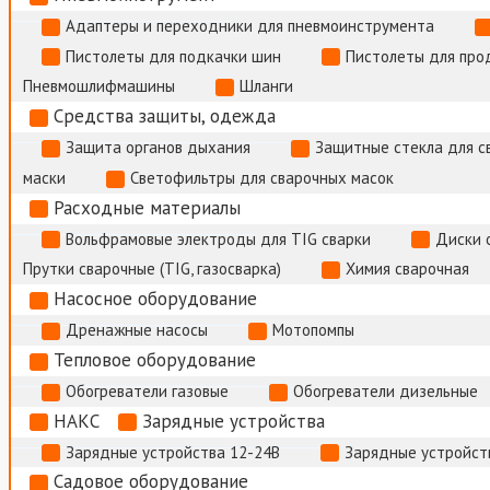
Адаптеры и переходники для пневмоинструмента
Пистолеты для подкачки шин
Пистолеты для про
Пневмошлифмашины
Шланги
Средства защиты, одежда
Защита органов дыхания
Защитные стекла для с
маски
Светофильтры для сварочных масок
Расходные материалы
Вольфрамовые электроды для TIG сварки
Диски 
Прутки сварочные (TIG, газосварка)
Химия сварочная
Насосное оборудование
Дренажные насосы
Мотопомпы
Тепловое оборудование
Обогреватели газовые
Обогреватели дизельные
НАКС
Зарядные устройства
Зарядные устройства 12-24В
Зарядные устройств
Садовое оборудование