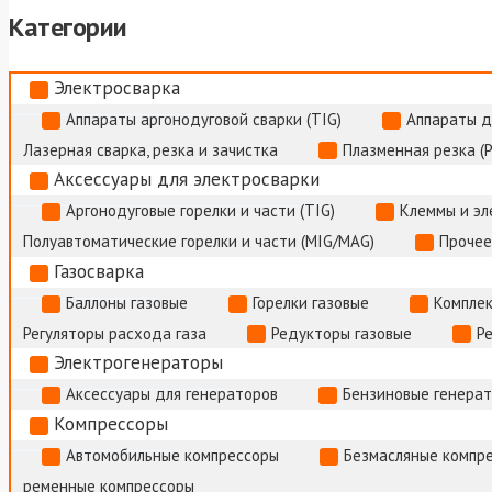
Категории
Электросварка
Аппараты аргонодуговой сварки (TIG)
Аппараты д
Лазерная сварка, резка и зачистка
Плазменная резка (
Аксессуары для электросварки
Аргонодуговые горелки и части (TIG)
Клеммы и э
Полуавтоматические горелки и части (MIG/MAG)
Прочее
Газосварка
Баллоны газовые
Горелки газовые
Комплек
Регуляторы расхода газа
Редукторы газовые
Р
Электрогенераторы
Аксессуары для генераторов
Бензиновые генера
Компрессоры
Автомобильные компрессоры
Безмасляные компр
ременные компрессоры