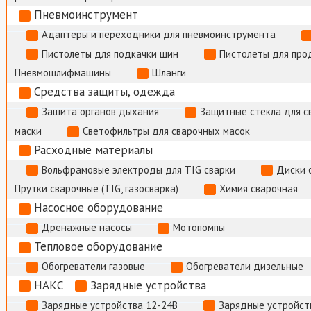
Пневмоинструмент
Адаптеры и переходники для пневмоинструмента
Пистолеты для подкачки шин
Пистолеты для про
Пневмошлифмашины
Шланги
Средства защиты, одежда
Защита органов дыхания
Защитные стекла для с
маски
Светофильтры для сварочных масок
Расходные материалы
Вольфрамовые электроды для TIG сварки
Диски 
Прутки сварочные (TIG, газосварка)
Химия сварочная
Насосное оборудование
Дренажные насосы
Мотопомпы
Тепловое оборудование
Обогреватели газовые
Обогреватели дизельные
НАКС
Зарядные устройства
Зарядные устройства 12-24В
Зарядные устройств