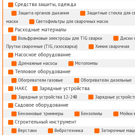
Средства защиты, одежда
Защита органов дыхания
Защитные стекла для с
маски
Светофильтры для сварочных масок
Расходные материалы
Вольфрамовые электроды для TIG сварки
Диски 
Прутки сварочные (TIG, газосварка)
Химия сварочная
Насосное оборудование
Дренажные насосы
Мотопомпы
Тепловое оборудование
Обогреватели газовые
Обогреватели дизельные
НАКС
Зарядные устройства
Зарядные устройства 12-24В
Зарядные устройств
Садовое оборудование
Бензиновые триммеры
Бензопилы
Мойки 
Строительный инструмент
Верстаки
Вибротехника
Затирочные маш