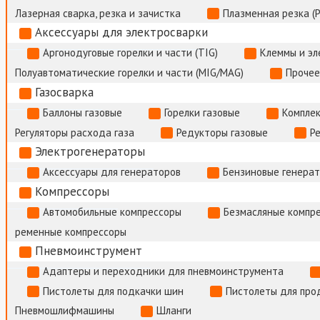
Лазерная сварка, резка и зачистка
Плазменная резка (
Аксессуары для электросварки
Аргонодуговые горелки и части (TIG)
Клеммы и э
Полуавтоматические горелки и части (MIG/MAG)
Прочее
Газосварка
Баллоны газовые
Горелки газовые
Комплек
Регуляторы расхода газа
Редукторы газовые
Р
Электрогенераторы
Аксессуары для генераторов
Бензиновые генера
Компрессоры
Автомобильные компрессоры
Безмасляные компр
ременные компрессоры
Пневмоинструмент
Адаптеры и переходники для пневмоинструмента
Пистолеты для подкачки шин
Пистолеты для про
Пневмошлифмашины
Шланги