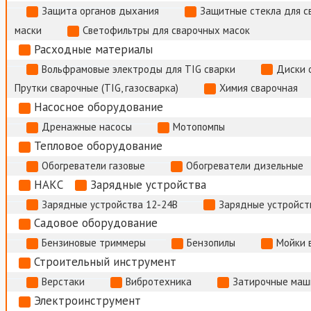
Защита органов дыхания
Защитные стекла для с
маски
Светофильтры для сварочных масок
Расходные материалы
Вольфрамовые электроды для TIG сварки
Диски 
Прутки сварочные (TIG, газосварка)
Химия сварочная
Насосное оборудование
Дренажные насосы
Мотопомпы
Тепловое оборудование
Обогреватели газовые
Обогреватели дизельные
НАКС
Зарядные устройства
Зарядные устройства 12-24В
Зарядные устройств
Садовое оборудование
Бензиновые триммеры
Бензопилы
Мойки 
Строительный инструмент
Верстаки
Вибротехника
Затирочные маш
Электроинструмент