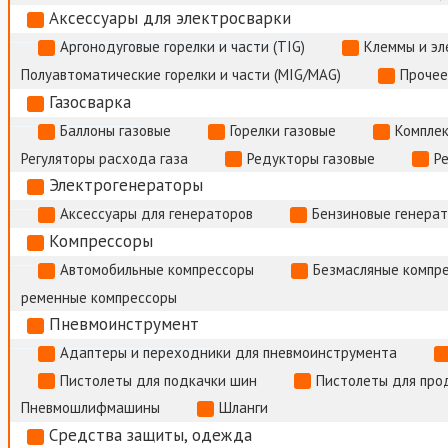
Аксессуары для электросварки
Аргонодуговые горелки и части (TIG)
Клеммы и э
Полуавтоматические горелки и части (MIG/MAG)
Прочее
Газосварка
Баллоны газовые
Горелки газовые
Комплек
Регуляторы расхода газа
Редукторы газовые
Р
Электрогенераторы
Аксессуары для генераторов
Бензиновые генера
Компрессоры
Автомобильные компрессоры
Безмасляные компр
ременные компрессоры
Пневмоинструмент
Адаптеры и переходники для пневмоинструмента
Пистолеты для подкачки шин
Пистолеты для про
Пневмошлифмашины
Шланги
Средства защиты, одежда