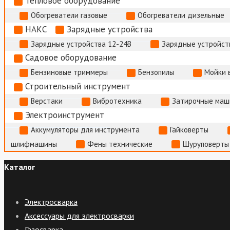
Тепловое оборудование
Обогреватели газовые
Обогреватели дизельные
НАКС
Зарядные устройства
Зарядные устройства 12-24В
Зарядные устройств
Садовое оборудование
Бензиновые триммеры
Бензопилы
Мойки 
Строительный инструмент
Верстаки
Вибротехника
Затирочные маш
Электроинструмент
Аккумуляторы для инструмента
Гайковерты
шлифмашины
Фены технические
Шуруповерты
Каталог
Электросварка
Аксессуары для электросварки
Газосварка