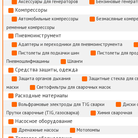
Аксессуары для генераторов
Бензиновые генера
Компрессоры
Автомобильные компрессоры
Безмасляные компр
ременные компрессоры
Пневмоинструмент
Адаптеры и переходники для пневмоинструмента
Пистолеты для подкачки шин
Пистолеты для про
Пневмошлифмашины
Шланги
Средства защиты, одежда
Защита органов дыхания
Защитные стекла для с
маски
Светофильтры для сварочных масок
Расходные материалы
Вольфрамовые электроды для TIG сварки
Диски 
Прутки сварочные (TIG, газосварка)
Химия сварочная
Насосное оборудование
Дренажные насосы
Мотопомпы