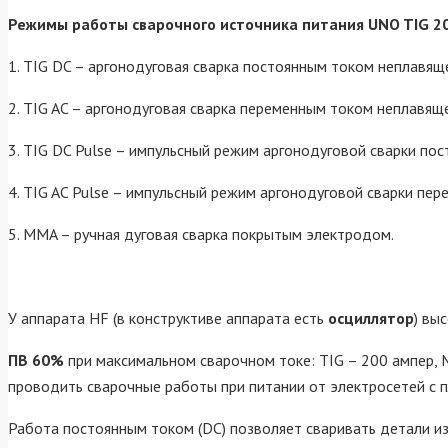
Режимы работы сварочного источника питания UNO TIG 200
1. TIG DC – аргонодуговая сварка постоянным током неплав
2. TIG AC – аргонодуговая сварка переменным током неплавя
3. TIG DC Pulse – импульсный режим аргонодуговой сварки по
4. TIG AC Pulse – импульсный режим аргонодуговой сварки пе
5. MMA – ручная дуговая сварка покрытым электродом.
У аппарата HF (в конструктиве аппарата есть
осциллятор
) вы
ПВ 60%
при максимальном сварочном токе: TIG – 200 ампер, 
проводить сварочные работы при питании от электросетей с 
Работа постоянным током (DC) позволяет сваривать детали и