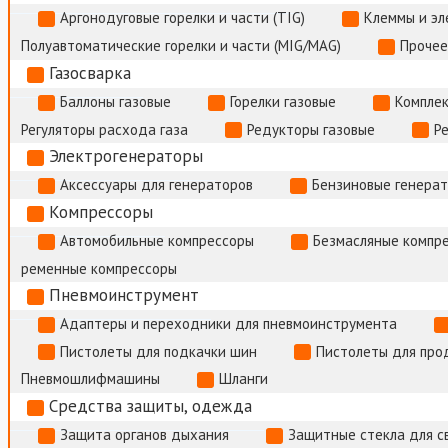
Аргонодуговые горелки и части (TIG)
Клеммы и э
Полуавтоматические горелки и части (MIG/MAG)
Прочее
Газосварка
Баллоны газовые
Горелки газовые
Комплек
Регуляторы расхода газа
Редукторы газовые
Р
Электрогенераторы
Аксессуары для генераторов
Бензиновые генера
Компрессоры
Автомобильные компрессоры
Безмасляные компр
ременные компрессоры
Пневмоинструмент
Адаптеры и переходники для пневмоинструмента
Пистолеты для подкачки шин
Пистолеты для про
Пневмошлифмашины
Шланги
Средства защиты, одежда
Защита органов дыхания
Защитные стекла для с