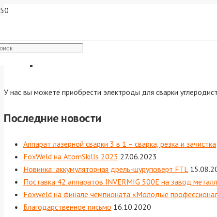
В продаже появились эл
У нас вы можете приобрести электроды для сварки углеродис
Последние новости
Аппарат лазерной сварки 3 в 1 – сварка, резка и зачистка
FoxWeld на AtomSkills 2023
27.06.2023
Новинка: аккумуляторная дрель-шуруповерт FTL
15.08.2
Поставка 42 аппаратов INVERMIG 500E на завод метал
Foxweld на финале чемпионата «Молодые профессионал
Благодарственное письмо
16.10.2020