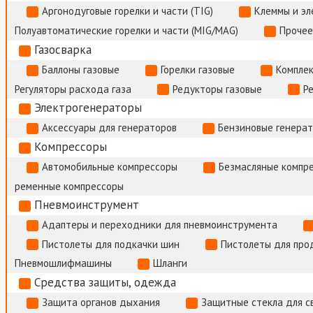
Аргонодуговые горелки и части (TIG)
Клеммы и э
Полуавтоматические горелки и части (MIG/MAG)
Прочее
Газосварка
Баллоны газовые
Горелки газовые
Комплек
Регуляторы расхода газа
Редукторы газовые
Р
Электрогенераторы
Аксессуары для генераторов
Бензиновые генера
Компрессоры
Автомобильные компрессоры
Безмасляные компр
ременные компрессоры
Пневмоинструмент
Адаптеры и переходники для пневмоинструмента
Пистолеты для подкачки шин
Пистолеты для про
Пневмошлифмашины
Шланги
Средства защиты, одежда
Защита органов дыхания
Защитные стекла для с