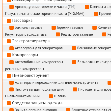
Аргонодуговые горелки и части (TIG)
Клеммы и э
Полуавтоматические горелки и части (MIG/MAG)
Прочее
Газосварка
Баллоны газовые
Горелки газовые
Комплек
Регуляторы расхода газа
Редукторы газовые
Р
Электрогенераторы
Аксессуары для генераторов
Бензиновые генера
Компрессоры
Автомобильные компрессоры
Безмасляные компр
ременные компрессоры
Пневмоинструмент
Адаптеры и переходники для пневмоинструмента
Пистолеты для подкачки шин
Пистолеты для про
Пневмошлифмашины
Шланги
Средства защиты, одежда
Защита органов дыхания
Защитные стекла для с