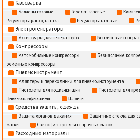
Газосварка
Баллоны газовые
Горелки газовые
Комплек
Регуляторы расхода газа
Редукторы газовые
Р
Электрогенераторы
Аксессуары для генераторов
Бензиновые генера
Компрессоры
Автомобильные компрессоры
Безмасляные компр
ременные компрессоры
Пневмоинструмент
Адаптеры и переходники для пневмоинструмента
Пистолеты для подкачки шин
Пистолеты для про
Пневмошлифмашины
Шланги
Средства защиты, одежда
Защита органов дыхания
Защитные стекла для с
маски
Светофильтры для сварочных масок
Расходные материалы