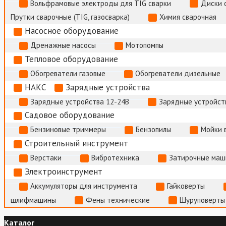
Вольфрамовые электроды для TIG сварки
Диски 
Прутки сварочные (TIG, газосварка)
Химия сварочная
Насосное оборудование
Дренажные насосы
Мотопомпы
Тепловое оборудование
Обогреватели газовые
Обогреватели дизельные
НАКС
Зарядные устройства
Зарядные устройства 12-24В
Зарядные устройств
Садовое оборудование
Бензиновые триммеры
Бензопилы
Мойки 
Строительный инструмент
Верстаки
Вибротехника
Затирочные маш
Электроинструмент
Аккумуляторы для инструмента
Гайковерты
шлифмашины
Фены технические
Шуруповерты
Каталог