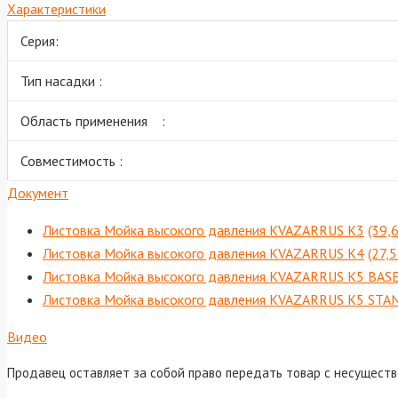
Характеристики
Серия:
Тип насадки :
Область применения :
Совместимость :
Документ
Листовка Мойка высокого давления KVAZARRUS K3
(39,
Листовка Мойка высокого давления KVAZARRUS K4
(27,
Листовка Мойка высокого давления KVAZARRUS K5 BAS
Листовка Мойка высокого давления KVAZARRUS K5 ST
Видео
Продавец оставляет за собой право передать товар с несущест