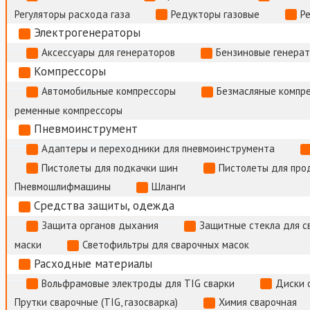
Регуляторы расхода газа
Редукторы газовые
Р
Электрогенераторы
Аксессуары для генераторов
Бензиновые генера
Компрессоры
Автомобильные компрессоры
Безмасляные компр
ременные компрессоры
Пневмоинструмент
Адаптеры и переходники для пневмоинструмента
Пистолеты для подкачки шин
Пистолеты для про
Пневмошлифмашины
Шланги
Средства защиты, одежда
Защита органов дыхания
Защитные стекла для с
маски
Светофильтры для сварочных масок
Расходные материалы
Вольфрамовые электроды для TIG сварки
Диски 
Прутки сварочные (TIG, газосварка)
Химия сварочная