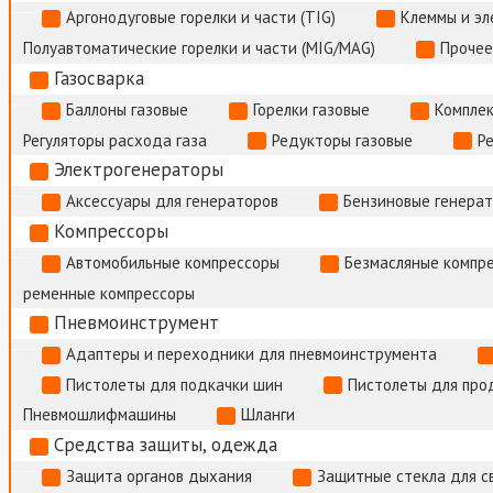
Аргонодуговые горелки и части (TIG)
Клеммы и э
Полуавтоматические горелки и части (MIG/MAG)
Прочее
Газосварка
Баллоны газовые
Горелки газовые
Комплек
Регуляторы расхода газа
Редукторы газовые
Р
Электрогенераторы
Аксессуары для генераторов
Бензиновые генера
Компрессоры
Автомобильные компрессоры
Безмасляные компр
ременные компрессоры
Пневмоинструмент
Адаптеры и переходники для пневмоинструмента
Пистолеты для подкачки шин
Пистолеты для про
Пневмошлифмашины
Шланги
Средства защиты, одежда
Защита органов дыхания
Защитные стекла для с