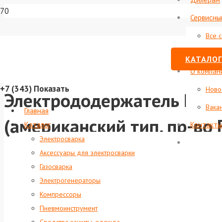
Сервисны
Все 
Стату
КАТАЛОГ
О компан
+7 (343)
Показать
Ново
Электрододержатель Fox
Вака
Главная
(американский тип, пр-во
Каталог
Контакты
Электросварка
Аксессуары для электросварки
Газосварка
Электрогенераторы
Компрессоры
Пневмоинструмент