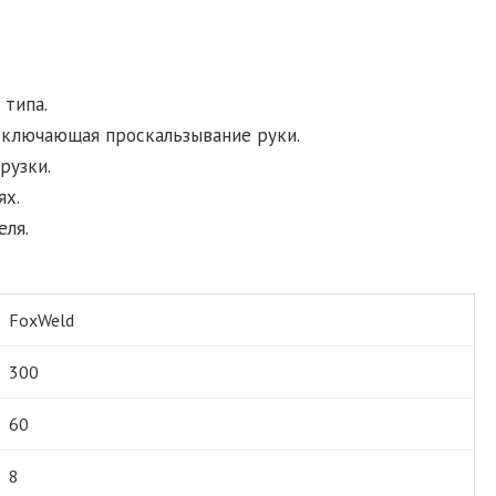
 типа.
сключающая проскальзывание руки.
рузки.
ях.
еля.
FoxWeld
300
60
8