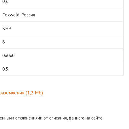
0,6
Foxweld, Россия
КНР
6
0х0х0
0.5
заземления
(1,2 Мб)
енными отклонениями от описания, данного на сайте.