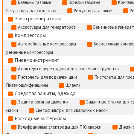
Баллоны газовые
Горелки газовые
Комплек
Регуляторы расхода газа
Редукторы газовые
Р
Электрогенераторы
Аксессуары для генераторов
Бензиновые генера
Компрессоры
Автомобильные компрессоры
Безмасляные компр
ременные компрессоры
Пневмоинструмент
Адаптеры и переходники для пневмоинструмента
Пистолеты для подкачки шин
Пистолеты для про
Пневмошлифмашины
Шланги
Средства защиты, одежда
Защита органов дыхания
Защитные стекла для с
маски
Светофильтры для сварочных масок
Расходные материалы
Вольфрамовые электроды для TIG сварки
Диски 