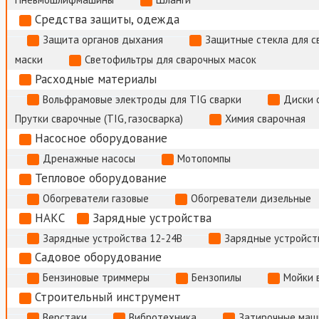
Средства защиты, одежда
Защита органов дыхания
Защитные стекла для с
маски
Светофильтры для сварочных масок
Расходные материалы
Вольфрамовые электроды для TIG сварки
Диски 
Прутки сварочные (TIG, газосварка)
Химия сварочная
Насосное оборудование
Дренажные насосы
Мотопомпы
Тепловое оборудование
Обогреватели газовые
Обогреватели дизельные
НАКС
Зарядные устройства
Зарядные устройства 12-24В
Зарядные устройств
Садовое оборудование
Бензиновые триммеры
Бензопилы
Мойки 
Строительный инструмент
Верстаки
Вибротехника
Затирочные маш