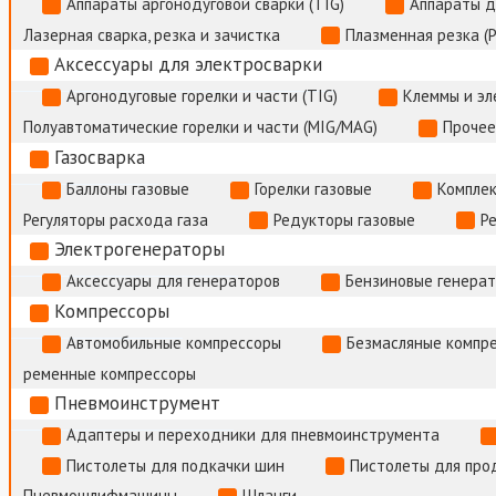
Аппараты аргонодуговой сварки (TIG)
Аппараты д
Лазерная сварка, резка и зачистка
Плазменная резка (
Аксессуары для электросварки
Аргонодуговые горелки и части (TIG)
Клеммы и э
Полуавтоматические горелки и части (MIG/MAG)
Прочее
Газосварка
Баллоны газовые
Горелки газовые
Комплек
Регуляторы расхода газа
Редукторы газовые
Р
Электрогенераторы
Аксессуары для генераторов
Бензиновые генера
Компрессоры
Автомобильные компрессоры
Безмасляные компр
ременные компрессоры
Пневмоинструмент
Адаптеры и переходники для пневмоинструмента
Пистолеты для подкачки шин
Пистолеты для про
Пневмошлифмашины
Шланги