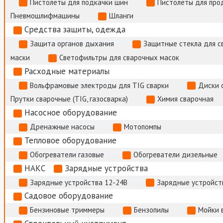
Пистолеты для подкачки шин
Пистолеты для про
Пневмошлифмашины
Шланги
Средства защиты, одежда
Защита органов дыхания
Защитные стекла для с
маски
Светофильтры для сварочных масок
Расходные материалы
Вольфрамовые электроды для TIG сварки
Диски 
Прутки сварочные (TIG, газосварка)
Химия сварочная
Насосное оборудование
Дренажные насосы
Мотопомпы
Тепловое оборудование
Обогреватели газовые
Обогреватели дизельные
НАКС
Зарядные устройства
Зарядные устройства 12-24В
Зарядные устройств
Садовое оборудование
Бензиновые триммеры
Бензопилы
Мойки 