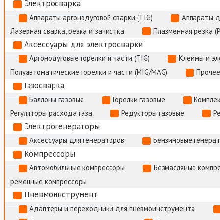
Электросварка
Аппараты аргонодуговой сварки (TIG)
Аппараты д
Лазерная сварка, резка и зачистка
Плазменная резка (
Аксессуары для электросварки
Аргонодуговые горелки и части (TIG)
Клеммы и э
Полуавтоматические горелки и части (MIG/MAG)
Прочее
Газосварка
Баллоны газовые
Горелки газовые
Комплек
Регуляторы расхода газа
Редукторы газовые
Р
Электрогенераторы
Аксессуары для генераторов
Бензиновые генера
Компрессоры
Автомобильные компрессоры
Безмасляные компр
ременные компрессоры
Пневмоинструмент
Адаптеры и переходники для пневмоинструмента