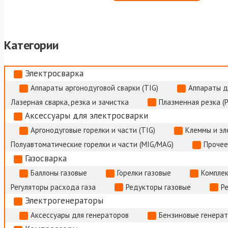
Категории
Электросварка
Аппараты аргонодуговой сварки (TIG)
Аппараты д
Лазерная сварка, резка и зачистка
Плазменная резка (
Аксессуары для электросварки
Аргонодуговые горелки и части (TIG)
Клеммы и э
Полуавтоматические горелки и части (MIG/MAG)
Прочее
Газосварка
Баллоны газовые
Горелки газовые
Комплек
Регуляторы расхода газа
Редукторы газовые
Р
Электрогенераторы
Аксессуары для генераторов
Бензиновые генера