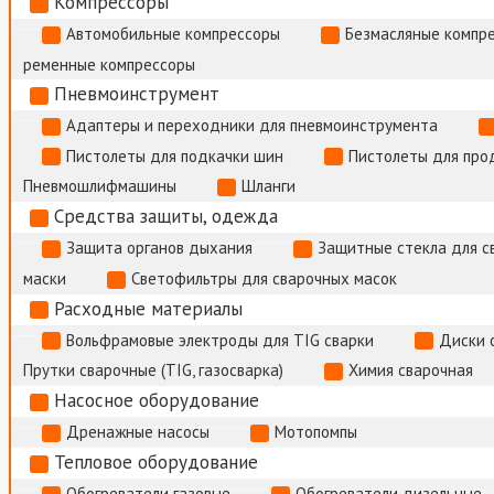
Компрессоры
Автомобильные компрессоры
Безмасляные компр
ременные компрессоры
Пневмоинструмент
Адаптеры и переходники для пневмоинструмента
Пистолеты для подкачки шин
Пистолеты для про
Пневмошлифмашины
Шланги
Средства защиты, одежда
Защита органов дыхания
Защитные стекла для с
маски
Светофильтры для сварочных масок
Расходные материалы
Вольфрамовые электроды для TIG сварки
Диски 
Прутки сварочные (TIG, газосварка)
Химия сварочная
Насосное оборудование
Дренажные насосы
Мотопомпы
Тепловое оборудование
Обогреватели газовые
Обогреватели дизельные