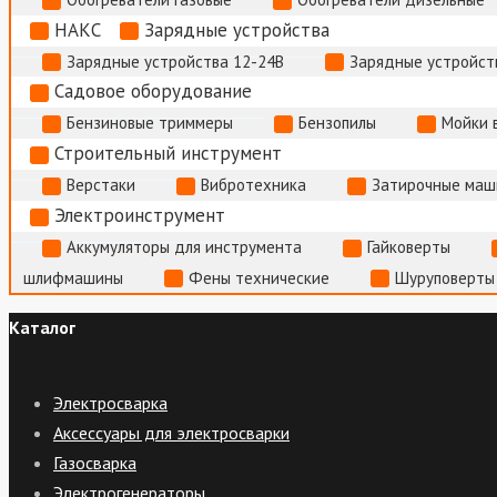
НАКС
Зарядные устройства
Зарядные устройства 12-24В
Зарядные устройств
Садовое оборудование
Бензиновые триммеры
Бензопилы
Мойки 
Строительный инструмент
Верстаки
Вибротехника
Затирочные маш
Электроинструмент
Аккумуляторы для инструмента
Гайковерты
шлифмашины
Фены технические
Шуруповерты
Каталог
Электросварка
Аксессуары для электросварки
Газосварка
Электрогенераторы