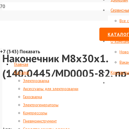
Сервисны
Все 
Стату
КАТАЛОГ
О компан
+7 (343)
Показать
Ново
Наконечник М8х30х1.2 (Cu
Вака
Главная
(140.0445/MD0005-82, пр
Каталог
Контакты
Электросварка
Аксессуары для электросварки
Газосварка
Электрогенераторы
Компрессоры
Пневмоинструмент