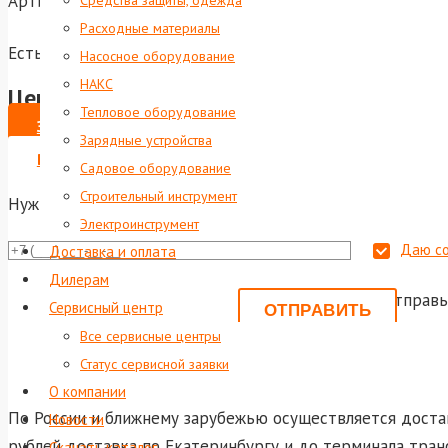
Артикул:
foxweld-2792
Средства защиты, одежда
Расходные материалы
Есть в наличии
Насосное оборудование
НАКС
Цена по запросу
Тепловое оборудование
ЗАКАЗАТЬ
Зарядные устройства
ВЫПИСАТЬ СЧЕТ НА ЮР. ЛИЦО
Садовое оборудование
Строительный инструмент
Нужна консультация?
Электроинструмент
Даю со
Доставка и оплата
Дилерам
Или отправь
Сервисный центр
shop@foxwel
Все сервисные центры
Статус сервисной заявки
О компании
По России и ближнему зарубежью осуществляется достав
Новости
рублей доставка по Екатеринбургу и до терминала тран
Скачать каталог