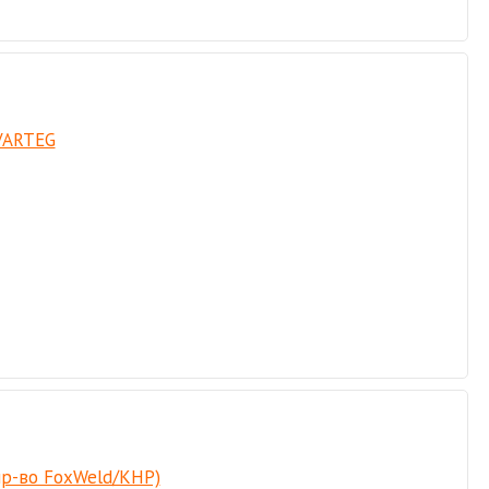
VARTEG
пр-во FoxWeld/КНР)