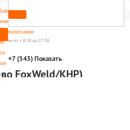
й центр
Мы ВКонтакте
shop@foxweld-ural.ru
сервисные центры
с сервисной заявки
пн-пт c 8:30 до 17:30
ии
сти
CrZr)
+7 (343)
Показать
нсии
-во FoxWeld/КНР)