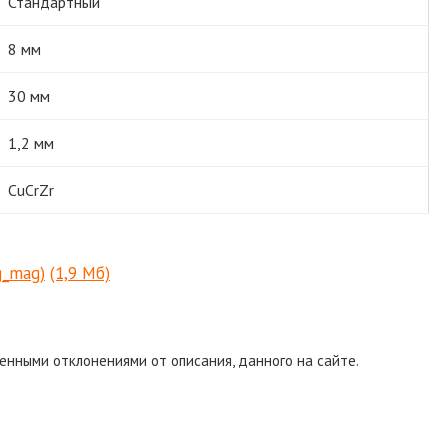
Стандартный
8 мм
30 мм
1,2 мм
CuCrZr
g_mag)
(1,9 Мб)
енными отклонениями от описания, данного на сайте.