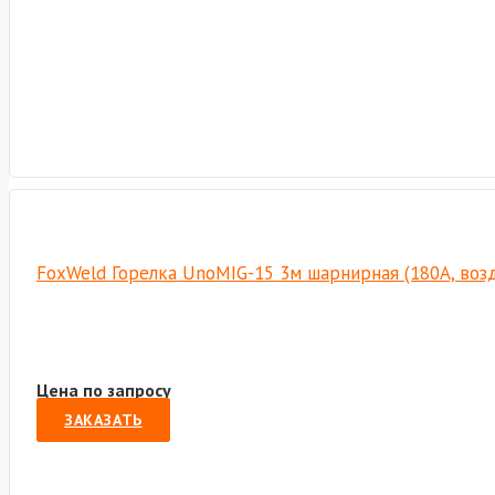
FoxWeld Горелка UnoMIG-15 3м шарнирная (180A, возд
Цена по запросу
ЗАКАЗАТЬ