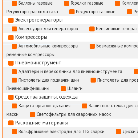
Баллоны газовые
Горелки газовые
Комплек
Регуляторы расхода газа
Редукторы газовые
Р
Электрогенераторы
Аксессуары для генераторов
Бензиновые генера
Компрессоры
Автомобильные компрессоры
Безмасляные компр
ременные компрессоры
Пневмоинструмент
Адаптеры и переходники для пневмоинструмента
Пистолеты для подкачки шин
Пистолеты для про
Пневмошлифмашины
Шланги
Средства защиты, одежда
Защита органов дыхания
Защитные стекла для с
маски
Светофильтры для сварочных масок
Расходные материалы
Вольфрамовые электроды для TIG сварки
Диски 