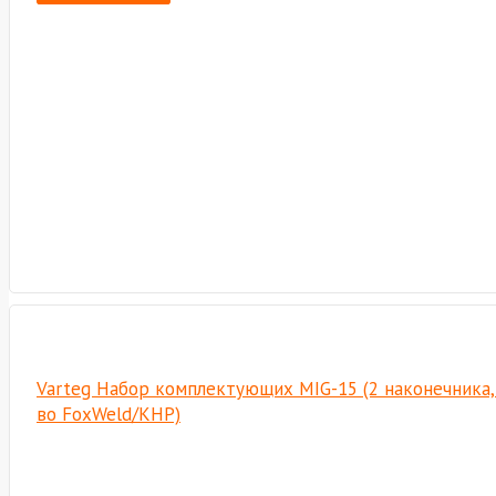
Varteg Набор комплектующих MIG-15 (2 наконечника, 
во FoxWeld/КНР)