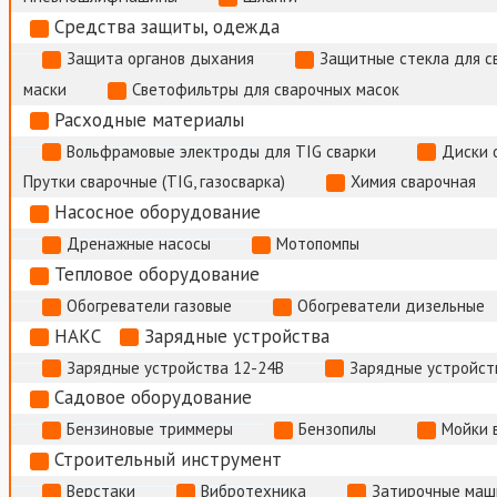
Средства защиты, одежда
Защита органов дыхания
Защитные стекла для с
маски
Светофильтры для сварочных масок
Расходные материалы
Вольфрамовые электроды для TIG сварки
Диски 
Прутки сварочные (TIG, газосварка)
Химия сварочная
Насосное оборудование
Дренажные насосы
Мотопомпы
Тепловое оборудование
Обогреватели газовые
Обогреватели дизельные
НАКС
Зарядные устройства
Зарядные устройства 12-24В
Зарядные устройств
Садовое оборудование
Бензиновые триммеры
Бензопилы
Мойки 
Строительный инструмент
Верстаки
Вибротехника
Затирочные маш