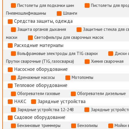
Пистолеты для подкачки шин
Пистолеты для про
Пневмошлифмашины
Шланги
Средства защиты, одежда
Защита органов дыхания
Защитные стекла для с
маски
Светофильтры для сварочных масок
Расходные материалы
Вольфрамовые электроды для TIG сварки
Диски 
Прутки сварочные (TIG, газосварка)
Химия сварочная
Насосное оборудование
Дренажные насосы
Мотопомпы
Тепловое оборудование
Обогреватели газовые
Обогреватели дизельные
НАКС
Зарядные устройства
Зарядные устройства 12-24В
Зарядные устройств
Садовое оборудование
Бензиновые триммеры
Бензопилы
Мойки 