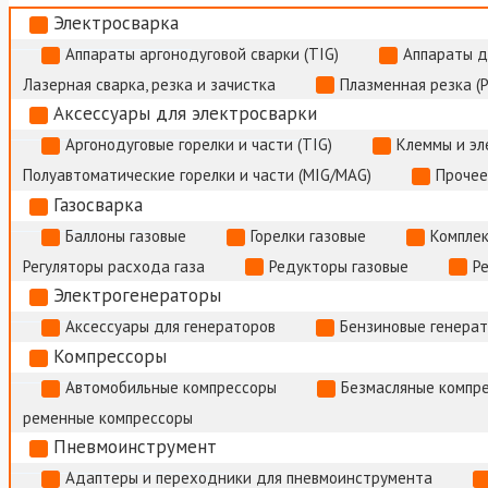
Электросварка
Аппараты аргонодуговой сварки (TIG)
Аппараты д
Лазерная сварка, резка и зачистка
Плазменная резка (
Аксессуары для электросварки
Аргонодуговые горелки и части (TIG)
Клеммы и э
Полуавтоматические горелки и части (MIG/MAG)
Прочее
Газосварка
Баллоны газовые
Горелки газовые
Комплек
Регуляторы расхода газа
Редукторы газовые
Р
Электрогенераторы
Аксессуары для генераторов
Бензиновые генера
Компрессоры
Автомобильные компрессоры
Безмасляные компр
ременные компрессоры
Пневмоинструмент
Адаптеры и переходники для пневмоинструмента