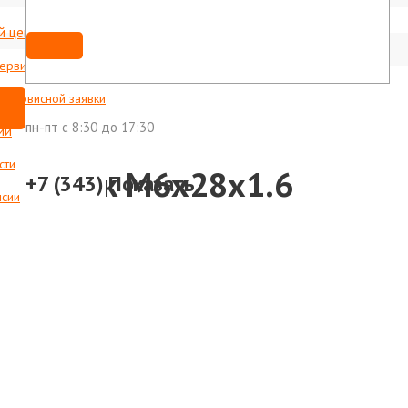
й центр
Мы ВКонтакте
shop@foxweld-ural.ru
сервисные центры
с сервисной заявки
пн-пт c 8:30 до 17:30
ии
сти
онечник М6х28х1.6
+7 (343)
Показать
нсии