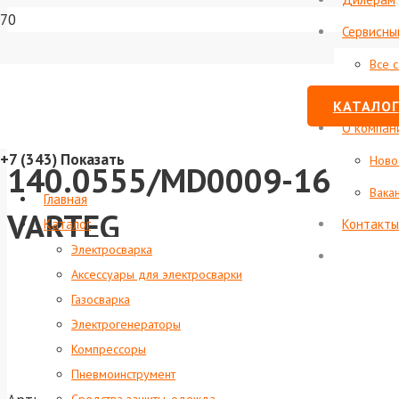
Сервисны
Все 
Стату
КАТАЛОГ
О компан
+7 (343)
Показать
Ново
140.0555/MD0009-16 Нак
Вака
Главная
VARTEG
Каталог
Контакты
Электросварка
Аксессуары для электросварки
Газосварка
Электрогенераторы
Компрессоры
Пневмоинструмент