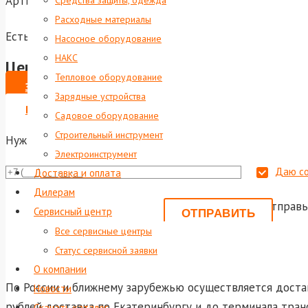
Артикул:
foxweld-6093
Средства защиты, одежда
Расходные материалы
Есть в наличии
Насосное оборудование
НАКС
Цена по запросу
Тепловое оборудование
ЗАКАЗАТЬ
Зарядные устройства
ВЫПИСАТЬ СЧЕТ НА ЮР. ЛИЦО
Садовое оборудование
Строительный инструмент
Нужна консультация?
Электроинструмент
Даю со
Доставка и оплата
Дилерам
Или отправь
Сервисный центр
shop@foxwel
Все сервисные центры
Статус сервисной заявки
О компании
По России и ближнему зарубежью осуществляется достав
Новости
рублей доставка по Екатеринбургу и до терминала тран
Скачать каталог