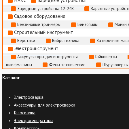
НАКС
Зарядные устройства
Зарядные устройства 12-24В
Зарядные устройств
Садовое оборудование
Бензиновые триммеры
Бензопилы
Мойки 
Строительный инструмент
Верстаки
Вибротехника
Затирочные маш
Электроинструмент
Аккумуляторы для инструмента
Гайковерты
шлифмашины
Фены технические
Шуруповерты
Каталог
Электросварка
Аксессуары для электросварки
Газосварка
Электрогенераторы
Компрессоры