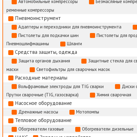
Автомобильные компрессоры
Безмасляные компр
ременные компрессоры
Пневмоинструмент
Адаптеры и переходники для пневмоинструмента
Пистолеты для подкачки шин
Пистолеты для про
Пневмошлифмашины
Шланги
Средства защиты, одежда
Защита органов дыхания
Защитные стекла для с
маски
Светофильтры для сварочных масок
Расходные материалы
Вольфрамовые электроды для TIG сварки
Диски 
Прутки сварочные (TIG, газосварка)
Химия сварочная
Насосное оборудование
Дренажные насосы
Мотопомпы
Тепловое оборудование
Обогреватели газовые
Обогреватели дизельные