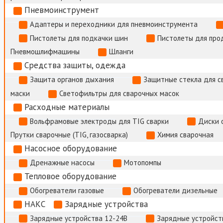
Пневмоинструмент
Адаптеры и переходники для пневмоинструмента
Пистолеты для подкачки шин
Пистолеты для про
Пневмошлифмашины
Шланги
Средства защиты, одежда
Защита органов дыхания
Защитные стекла для с
маски
Светофильтры для сварочных масок
Расходные материалы
Вольфрамовые электроды для TIG сварки
Диски 
Прутки сварочные (TIG, газосварка)
Химия сварочная
Насосное оборудование
Дренажные насосы
Мотопомпы
Тепловое оборудование
Обогреватели газовые
Обогреватели дизельные
НАКС
Зарядные устройства
Зарядные устройства 12-24В
Зарядные устройств