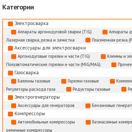
Категории
Электросварка
Аппараты аргонодуговой сварки (TIG)
Аппараты д
Лазерная сварка, резка и зачистка
Плазменная резка (
Аксессуары для электросварки
Аргонодуговые горелки и части (TIG)
Клеммы и э
Полуавтоматические горелки и части (MIG/MAG)
Прочее
Газосварка
Баллоны газовые
Горелки газовые
Комплек
Регуляторы расхода газа
Редукторы газовые
Р
Электрогенераторы
Аксессуары для генераторов
Бензиновые генера
Компрессоры
Автомобильные компрессоры
Безмасляные компр
ременные компрессоры