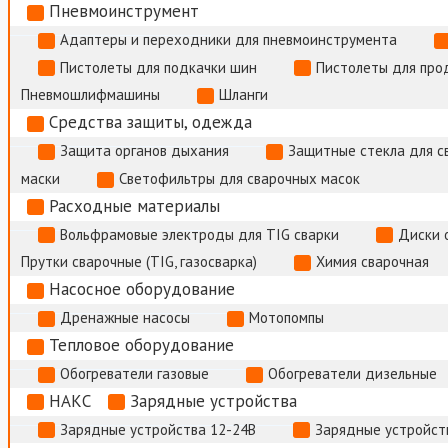
Пневмоинструмент
Адаптеры и переходники для пневмоинструмента
Пистолеты для подкачки шин
Пистолеты для про
Пневмошлифмашины
Шланги
Средства защиты, одежда
Защита органов дыхания
Защитные стекла для с
маски
Светофильтры для сварочных масок
Расходные материалы
Вольфрамовые электроды для TIG сварки
Диски 
Прутки сварочные (TIG, газосварка)
Химия сварочная
Насосное оборудование
Дренажные насосы
Мотопомпы
Тепловое оборудование
Обогреватели газовые
Обогреватели дизельные
НАКС
Зарядные устройства
Зарядные устройства 12-24В
Зарядные устройств