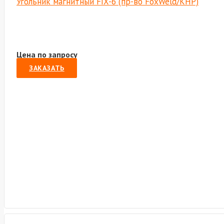
Угольник магнитный FIX-6 (пр-во FoxWeld/КНР)
Цена по запросу
ЗАКАЗАТЬ