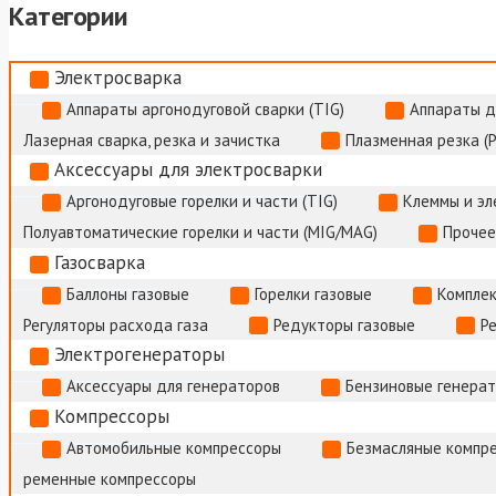
Категории
Электросварка
Аппараты аргонодуговой сварки (TIG)
Аппараты д
Лазерная сварка, резка и зачистка
Плазменная резка (
Аксессуары для электросварки
Аргонодуговые горелки и части (TIG)
Клеммы и э
Полуавтоматические горелки и части (MIG/MAG)
Прочее
Газосварка
Баллоны газовые
Горелки газовые
Комплек
Регуляторы расхода газа
Редукторы газовые
Р
Электрогенераторы
Аксессуары для генераторов
Бензиновые генера
Компрессоры
Автомобильные компрессоры
Безмасляные компр
ременные компрессоры