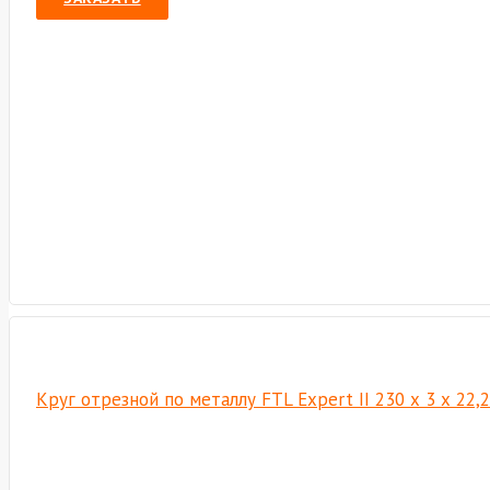
Круг отрезной по металлу FTL Expert II 230 х 3 х 22