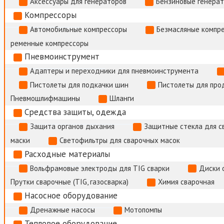
Аксессуары для генераторов
Бензиновые генера
Компрессоры
Автомобильные компрессоры
Безмасляные компр
ременные компрессоры
Пневмоинструмент
Адаптеры и переходники для пневмоинструмента
Пистолеты для подкачки шин
Пистолеты для про
Пневмошлифмашины
Шланги
Средства защиты, одежда
Защита органов дыхания
Защитные стекла для с
маски
Светофильтры для сварочных масок
Расходные материалы
Вольфрамовые электроды для TIG сварки
Диски 
Прутки сварочные (TIG, газосварка)
Химия сварочная
Насосное оборудование
Дренажные насосы
Мотопомпы
Тепловое оборудование