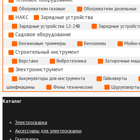
Обогреватели газовые
Обогреватели дизельные
НАКС
Зарядные устройства
Зарядные устройства 12-24В
Зарядные устройств
Садовое оборудование
Бензиновые триммеры
Бензопилы
Мойки 
Строительный инструмент
Верстаки
Вибротехника
Затирочные маш
Электроинструмент
Аккумуляторы для инструмента
Гайковерты
шлифмашины
Фены технические
Шуруповерты
Каталог
Электросварка
Аксессуары для электросварки
Газосварка