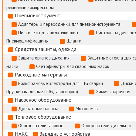
ременные компрессоры
Пневмоинструмент
Адаптеры и переходники для пневмоинструмента
Пистолеты для подкачки шин
Пистолеты для про
Пневмошлифмашины
Шланги
Средства защиты, одежда
Защита органов дыхания
Защитные стекла для с
маски
Светофильтры для сварочных масок
Расходные материалы
Вольфрамовые электроды для TIG сварки
Диски 
Прутки сварочные (TIG, газосварка)
Химия сварочная
Насосное оборудование
Дренажные насосы
Мотопомпы
Тепловое оборудование
Обогреватели газовые
Обогреватели дизельные
НАКС
Зарядные устройства