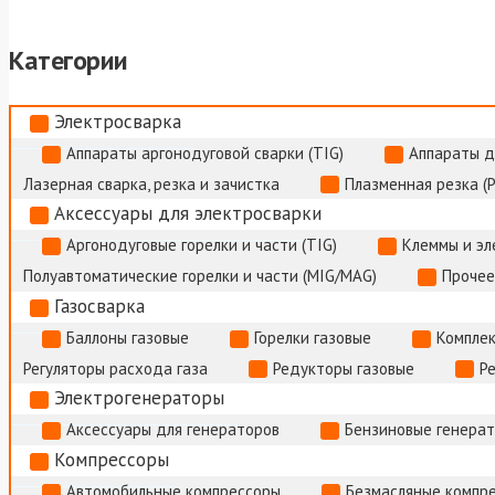
Категории
Электросварка
Аппараты аргонодуговой сварки (TIG)
Аппараты д
Лазерная сварка, резка и зачистка
Плазменная резка (
Аксессуары для электросварки
Аргонодуговые горелки и части (TIG)
Клеммы и э
Полуавтоматические горелки и части (MIG/MAG)
Прочее
Газосварка
Баллоны газовые
Горелки газовые
Комплек
Регуляторы расхода газа
Редукторы газовые
Р
Электрогенераторы
Аксессуары для генераторов
Бензиновые генера
Компрессоры
Автомобильные компрессоры
Безмасляные компр