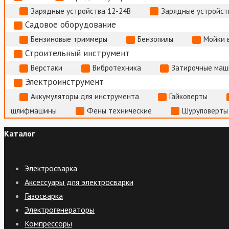
Зарядные устройства 12-24В
Зарядные устройств
Садовое оборудование
Бензиновые триммеры
Бензопилы
Мойки 
Строительный инструмент
Верстаки
Вибротехника
Затирочные маш
Электроинструмент
Аккумуляторы для инструмента
Гайковерты
шлифмашины
Фены технические
Шуруповерты
Каталог
Электросварка
Аксессуары для электросварки
Газосварка
Электрогенераторы
Компрессоры