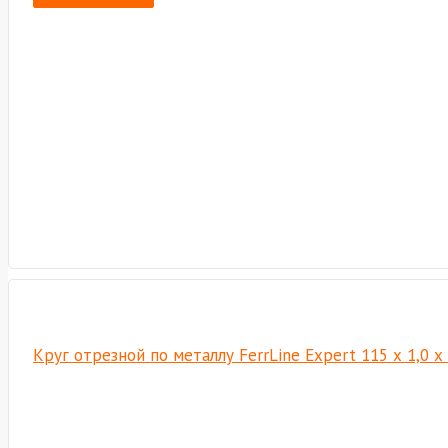
Круг отрезной по металлу FerrLine Expert 115 х 1,0 