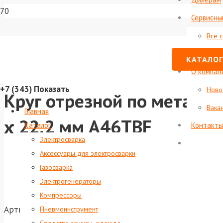
Сервисны
Все 
Стату
КАТАЛОГ
О компан
+7 (343)
Показать
Ново
Круг отрезной по металлу 
Вака
Главная
х 22,2 мм A46TBF
Каталог
Контакты
Электросварка
Аксессуары для электросварки
Газосварка
Электрогенераторы
Компрессоры
Артикул:
foxweld-7277
Пневмоинструмент