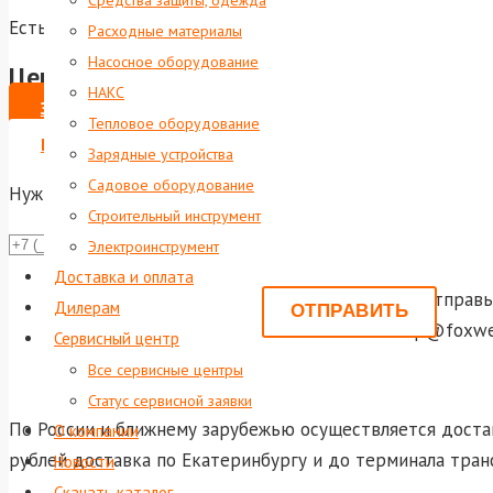
Средства защиты, одежда
Есть в наличии
Расходные материалы
Насосное оборудование
Цена по запросу
НАКС
ЗАКАЗАТЬ
Тепловое оборудование
ВЫПИСАТЬ СЧЕТ НА ЮР. ЛИЦО
Зарядные устройства
Садовое оборудование
Нужна консультация?
Строительный инструмент
Даю со
Электроинструмент
Доставка и оплата
Или отправь
Дилерам
shop@foxwel
Сервисный центр
Все сервисные центры
Статус сервисной заявки
По России и ближнему зарубежью осуществляется достав
О компании
рублей доставка по Екатеринбургу и до терминала тран
Новости
Скачать каталог