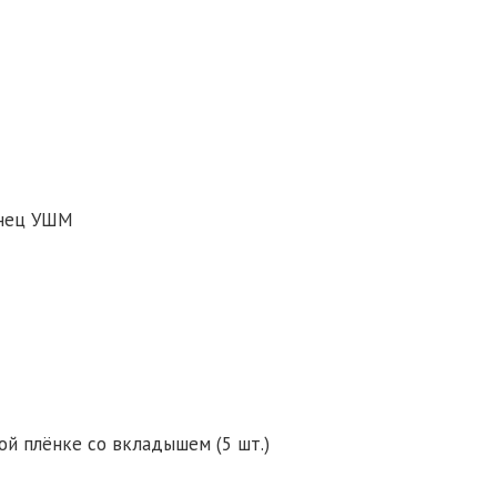
анец УШМ
ой плёнке со вкладышем (5 шт.)