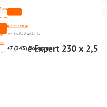
й центр
Мы ВКонтакте
shop@foxweld-ural.ru
сервисные центры
с сервисной заявки
пн-пт c 8:30 до 17:30
ии
сти
FerrLine Expert 230 х 2,5
+7 (343)
Показать
нсии