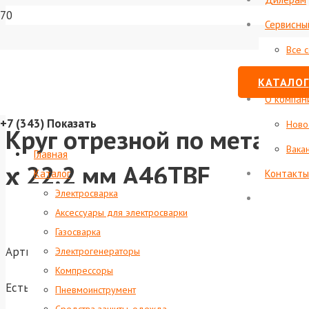
Сервисны
Все 
Стату
КАТАЛОГ
О компан
+7 (343)
Показать
Ново
Круг отрезной по металлу 
Вака
Главная
х 22,2 мм A46TBF
Каталог
Контакты
Электросварка
Аксессуары для электросварки
Газосварка
Артикул:
foxweld-7261
Электрогенераторы
Компрессоры
Есть в наличии
Пневмоинструмент