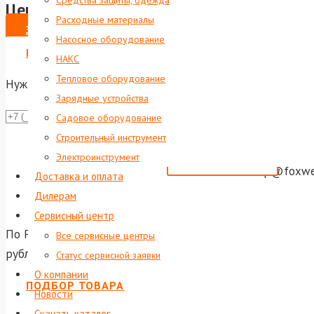
Средства защиты, одежда
Цена по запросу
Расходные материалы
ЗАКАЗАТЬ
Насосное оборудование
ВЫПИСАТЬ СЧЕТ НА ЮР. ЛИЦО
НАКС
Тепловое оборудование
Нужна консультация?
Зарядные устройства
Даю согла
Садовое оборудование
Строительный инструмент
Или отправь
Электроинструмент
shop@foxwel
Доставка и оплата
Дилерам
Сервисный центр
По России и ближнему зарубежью осуществляется достав
Все сервисные центры
рублей доставка по Екатеринбургу и до терминала тран
Статус сервисной заявки
О компании
ПОДБОР ТОВАРА
Новости
Скачать каталог