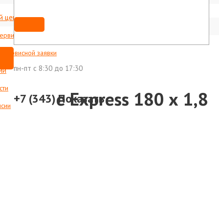
й центр
Мы ВКонтакте
shop@foxweld-ural.ru
сервисные центры
с сервисной заявки
пн-пт c 8:30 до 17:30
ии
сти
FerrLine Express 180 х 1,8
+7 (343)
Показать
нсии