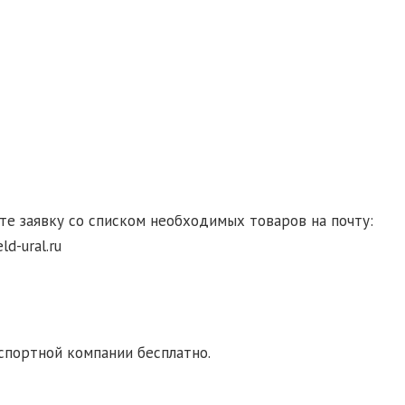
гласие на обработку персональных данных
те заявку со списком необходимых товаров на почту:
d-ural.ru
ка транспортной компанией. При заказе от 10000
спортной компании бесплатно.