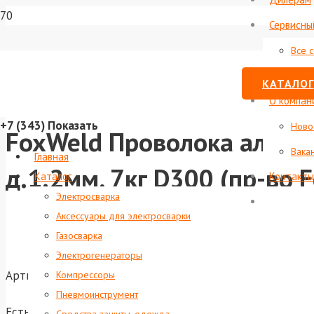
Сервисны
Все 
Стату
КАТАЛОГ
О компан
+7 (343)
Показать
Ново
FoxWeld Проволока алюмин
Вака
Главная
д.1.2мм, 7кг D300 (пр-во
Каталог
Контакты
Электросварка
Аксессуары для электросварки
Газосварка
Электрогенераторы
Артикул:
foxweld-1585
Компрессоры
Пневмоинструмент
Есть в наличии