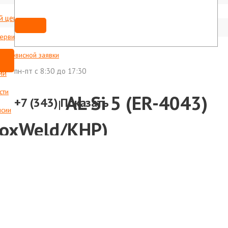
й центр
Мы ВКонтакте
shop@foxweld-ural.ru
сервисные центры
с сервисной заявки
пн-пт c 8:30 до 17:30
ии
сти
иевая AL Si 5 (ER-4043)
+7 (343)
Показать
нсии
 FoxWeld/КНР)