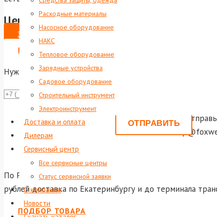
Средства защиты, одежда
Расходные материалы
Цена по запросу
Насосное оборудование
ЗАКАЗАТЬ
НАКС
ВЫПИСАТЬ СЧЕТ НА ЮР. ЛИЦО
Тепловое оборудование
Зарядные устройства
Нужна консультация?
Садовое оборудование
Даю со
Строительный инструмент
Электроинструмент
Или отправь
Доставка и оплата
shop@foxwel
Дилерам
Сервисный центр
Все сервисные центры
По России и ближнему зарубежью осуществляется достав
Статус сервисной заявки
рублей доставка по Екатеринбургу и до терминала тран
О компании
Новости
ПОДБОР ТОВАРА
Скачать каталог