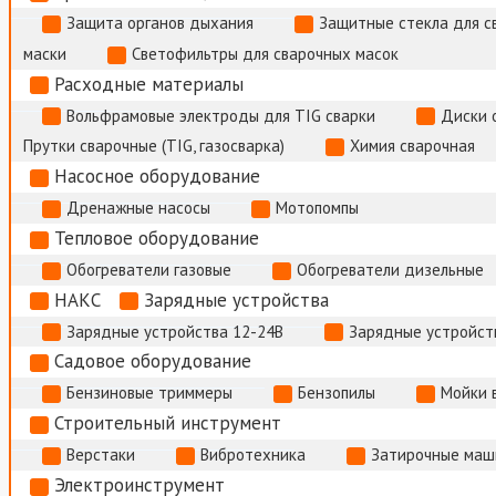
Защита органов дыхания
Защитные стекла для с
маски
Светофильтры для сварочных масок
Расходные материалы
Вольфрамовые электроды для TIG сварки
Диски 
Прутки сварочные (TIG, газосварка)
Химия сварочная
Насосное оборудование
Дренажные насосы
Мотопомпы
Тепловое оборудование
Обогреватели газовые
Обогреватели дизельные
НАКС
Зарядные устройства
Зарядные устройства 12-24В
Зарядные устройств
Садовое оборудование
Бензиновые триммеры
Бензопилы
Мойки 
Строительный инструмент
Верстаки
Вибротехника
Затирочные маш
Электроинструмент