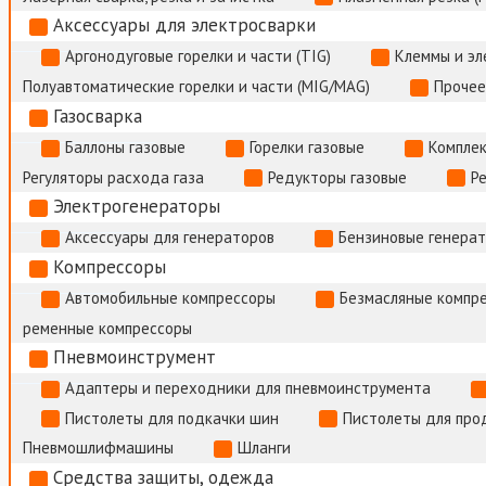
Аксессуары для электросварки
Аргонодуговые горелки и части (TIG)
Клеммы и э
Полуавтоматические горелки и части (MIG/MAG)
Прочее
Газосварка
Баллоны газовые
Горелки газовые
Комплек
Регуляторы расхода газа
Редукторы газовые
Р
Электрогенераторы
Аксессуары для генераторов
Бензиновые генера
Компрессоры
Автомобильные компрессоры
Безмасляные компр
ременные компрессоры
Пневмоинструмент
Адаптеры и переходники для пневмоинструмента
Пистолеты для подкачки шин
Пистолеты для про
Пневмошлифмашины
Шланги
Средства защиты, одежда