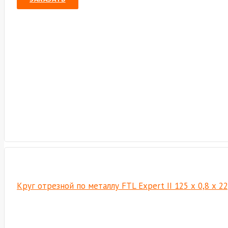
Круг отрезной по металлу FTL Expert II 125 х 0,8 х 2