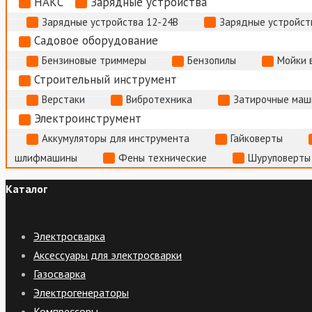
НАКС
Зарядные устройства
Зарядные устройства 12-24В
Зарядные устройств
Садовое оборудование
Бензиновые триммеры
Бензопилы
Мойки 
Строительный инструмент
Верстаки
Вибротехника
Затирочные маш
Электроинструмент
Аккумуляторы для инструмента
Гайковерты
шлифмашины
Фены технические
Шуруповерты
Каталог
Электросварка
Аксессуары для электросварки
Газосварка
Электрогенераторы
Компрессоры