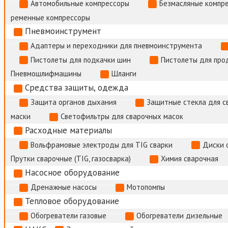
Автомобильные компрессоры
Безмасляные компр
ременные компрессоры
Пневмоинструмент
Адаптеры и переходники для пневмоинструмента
Пистолеты для подкачки шин
Пистолеты для про
Пневмошлифмашины
Шланги
Средства защиты, одежда
Защита органов дыхания
Защитные стекла для с
маски
Светофильтры для сварочных масок
Расходные материалы
Вольфрамовые электроды для TIG сварки
Диски 
Прутки сварочные (TIG, газосварка)
Химия сварочная
Насосное оборудование
Дренажные насосы
Мотопомпы
Тепловое оборудование
Обогреватели газовые
Обогреватели дизельные