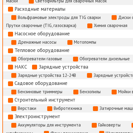
маски
Светофильтры для сварочных масок
Расходные материалы
Вольфрамовые электроды для TIG сварки
Диски 
Прутки сварочные (TIG, газосварка)
Химия сварочная
Насосное оборудование
Дренажные насосы
Мотопомпы
Тепловое оборудование
Обогреватели газовые
Обогреватели дизельные
НАКС
Зарядные устройства
Зарядные устройства 12-24В
Зарядные устройств
Садовое оборудование
Бензиновые триммеры
Бензопилы
Мойки 
Строительный инструмент
Верстаки
Вибротехника
Затирочные маш
Электроинструмент
Аккумуляторы для инструмента
Гайковерты