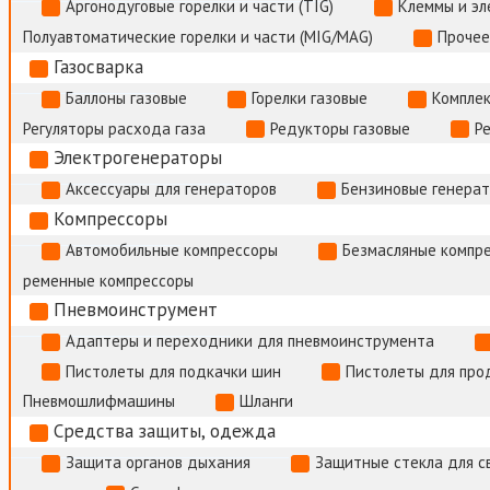
Аргонодуговые горелки и части (TIG)
Клеммы и э
Полуавтоматические горелки и части (MIG/MAG)
Прочее
Газосварка
Баллоны газовые
Горелки газовые
Комплек
Регуляторы расхода газа
Редукторы газовые
Р
Электрогенераторы
Аксессуары для генераторов
Бензиновые генера
Компрессоры
Автомобильные компрессоры
Безмасляные компр
ременные компрессоры
Пневмоинструмент
Адаптеры и переходники для пневмоинструмента
Пистолеты для подкачки шин
Пистолеты для про
Пневмошлифмашины
Шланги
Средства защиты, одежда
Защита органов дыхания
Защитные стекла для с