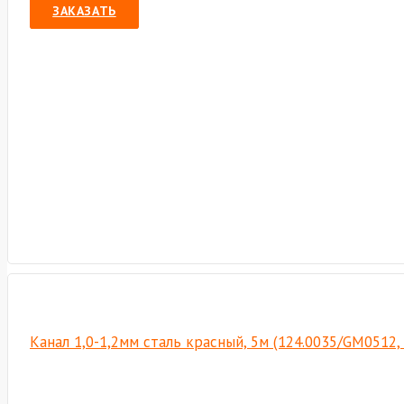
ЗАКАЗАТЬ
Канал 1,0-1,2мм сталь красный, 5м (124.0035/GM0512,