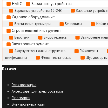
НАКС
Зарядные устройства
Зарядные устройства 12-24В
Зарядные устройств
Садовое оборудование
Бензиновые триммеры
Бензопилы
Мойки 
Строительный инструмент
Верстаки
Вибротехника
Затирочные маш
Электроинструмент
Аккумуляторы для инструмента
Гайковерты
шлифмашины
Фены технические
Шуруповерты
Каталог
Электросварка
Аксессуары для электросварки
Газосварка
Электрогенераторы