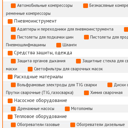
Автомобильные компрессоры
Безмасляные компр
ременные компрессоры
Пневмоинструмент
Адаптеры и переходники для пневмоинструмента
Пистолеты для подкачки шин
Пистолеты для про
Пневмошлифмашины
Шланги
Средства защиты, одежда
Защита органов дыхания
Защитные стекла для с
маски
Светофильтры для сварочных масок
Расходные материалы
Вольфрамовые электроды для TIG сварки
Диски 
Прутки сварочные (TIG, газосварка)
Химия сварочная
Насосное оборудование
Дренажные насосы
Мотопомпы
Тепловое оборудование
Обогреватели газовые
Обогреватели дизельные