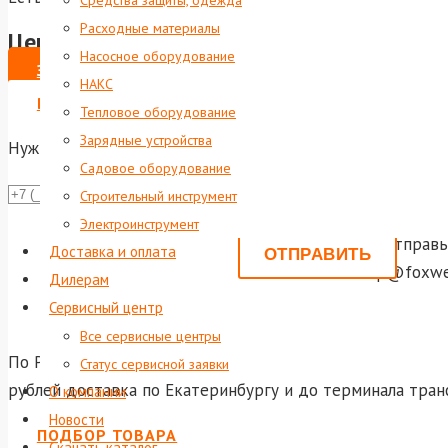
Средства защиты, одежда
Расходные материалы
Цена по запросу
Насосное оборудование
ЗАКАЗАТЬ
НАКС
ВЫПИСАТЬ СЧЕТ НА ЮР. ЛИЦО
Тепловое оборудование
Зарядные устройства
Нужна консультация?
Садовое оборудование
Даю согла
Строительный инструмент
Электроинструмент
Или отправь
Доставка и оплата
shop@foxwel
Дилерам
Сервисный центр
Все сервисные центры
По России и ближнему зарубежью осуществляется достав
Статус сервисной заявки
рублей доставка по Екатеринбургу и до терминала тран
О компании
Новости
ПОДБОР ТОВАРА
Скачать каталог