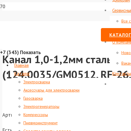
Сервисны
Все 
Стату
КАТАЛОГ
О компан
+7 (343)
Показать
Ново
Канал 1,0-1,2мм сталь кр
Вака
Главная
(124.0035/GM0512, RF-26,
Каталог
Контакты
Электросварка
Аксессуары для электросварки
Газосварка
Электрогенераторы
Артикул:
foxweld-2828
Компрессоры
Пневмоинструмент
Есть в наличии