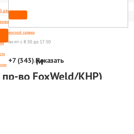
й центр
Мы ВКонтакте
shop@foxweld-ural.ru
сервисные центры
с сервисной заявки
пн-пт c 8:30 до 17:30
ии
сти
асный, 5м
+7 (343)
Показать
нсии
 пр-во FoxWeld/КНР)