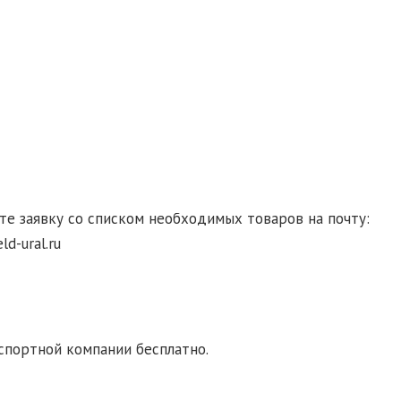
сие на обработку персональных данных
те заявку со списком необходимых товаров на почту:
d-ural.ru
ка транспортной компанией. При заказе от 10000
спортной компании бесплатно.