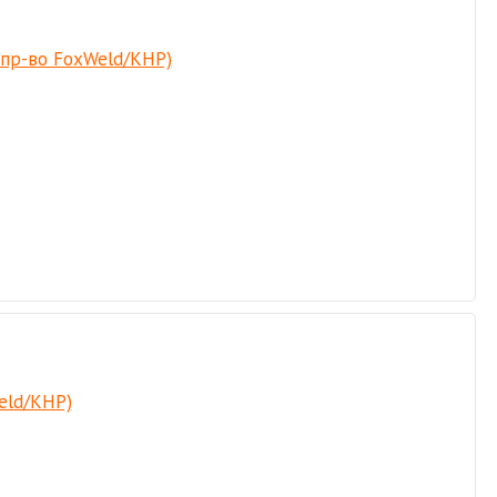
 пр-во FoxWeld/КНР)
eld/КНР)