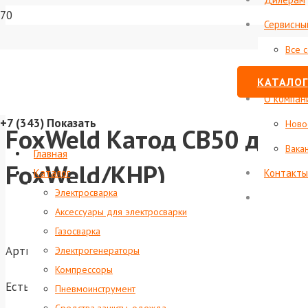
Сервисны
Все 
Стату
КАТАЛОГ
О компан
+7 (343)
Показать
Ново
FoxWeld Катод CB50 длин
Вака
Главная
FoxWeld/КНР)
Каталог
Контакты
Электросварка
Аксессуары для электросварки
Газосварка
Артикул:
foxweld-4052
Электрогенераторы
Компрессоры
Есть в наличии
Пневмоинструмент