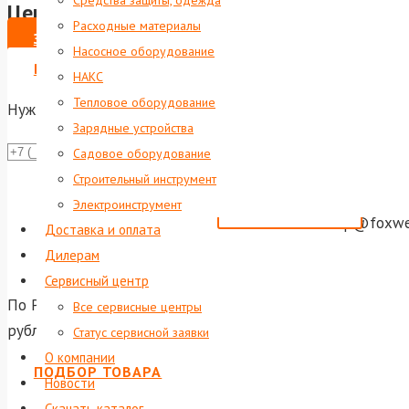
Средства защиты, одежда
Цена по запросу
Расходные материалы
ЗАКАЗАТЬ
Насосное оборудование
ВЫПИСАТЬ СЧЕТ НА ЮР. ЛИЦО
НАКС
Тепловое оборудование
Нужна консультация?
Зарядные устройства
Даю со
Садовое оборудование
Строительный инструмент
Или отправь
Электроинструмент
shop@foxwel
Доставка и оплата
Дилерам
Сервисный центр
По России и ближнему зарубежью осуществляется достав
Все сервисные центры
рублей доставка по Екатеринбургу и до терминала тран
Статус сервисной заявки
О компании
ПОДБОР ТОВАРА
Новости
Скачать каталог