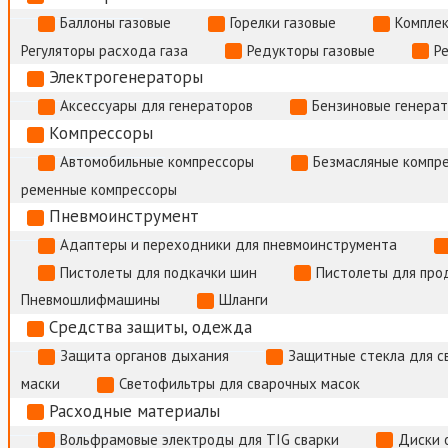
Баллоны газовые
Горелки газовые
Комплек
Регуляторы расхода газа
Редукторы газовые
Р
Электрогенераторы
Аксессуары для генераторов
Бензиновые генера
Компрессоры
Автомобильные компрессоры
Безмасляные компр
ременные компрессоры
Пневмоинструмент
Адаптеры и переходники для пневмоинструмента
Пистолеты для подкачки шин
Пистолеты для про
Пневмошлифмашины
Шланги
Средства защиты, одежда
Защита органов дыхания
Защитные стекла для с
маски
Светофильтры для сварочных масок
Расходные материалы
Вольфрамовые электроды для TIG сварки
Диски 