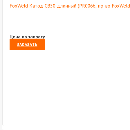
FoxWeld Катод CB50 длинный (PR0066, пр-во FoxWel
Цена по запросу
ЗАКАЗАТЬ