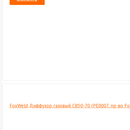
FoxWeld Диффузор газовый СВ50-70 (РЕ0007, пр-во F