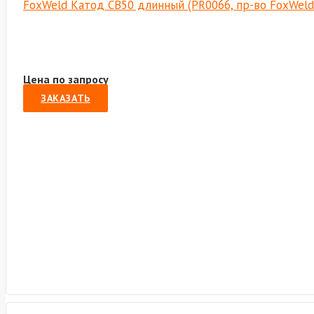
FoxWeld Катод CB50 длинный (PR0066, пр-во FoxWel
Цена по запросу
ЗАКАЗАТЬ