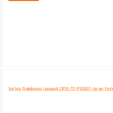
Varteg Диффузор газовый СВ50-70 (РЕ0007, пр-во Fox