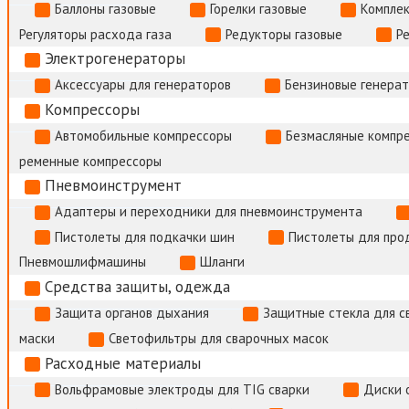
Баллоны газовые
Горелки газовые
Комплек
Регуляторы расхода газа
Редукторы газовые
Р
Электрогенераторы
Аксессуары для генераторов
Бензиновые генера
Компрессоры
Автомобильные компрессоры
Безмасляные компр
ременные компрессоры
Пневмоинструмент
Адаптеры и переходники для пневмоинструмента
Пистолеты для подкачки шин
Пистолеты для про
Пневмошлифмашины
Шланги
Средства защиты, одежда
Защита органов дыхания
Защитные стекла для с
маски
Светофильтры для сварочных масок
Расходные материалы
Вольфрамовые электроды для TIG сварки
Диски 