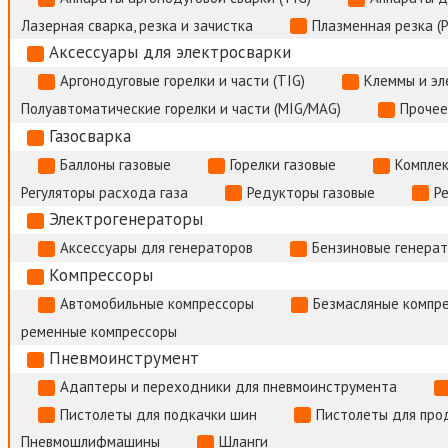
Лазерная сварка, резка и зачистка
Плазменная резка (
Аксессуары для электросварки
Аргонодуговые горелки и части (TIG)
Клеммы и э
Полуавтоматические горелки и части (MIG/MAG)
Прочее
Газосварка
Баллоны газовые
Горелки газовые
Комплек
Регуляторы расхода газа
Редукторы газовые
Р
Электрогенераторы
Аксессуары для генераторов
Бензиновые генера
Компрессоры
Автомобильные компрессоры
Безмасляные компр
ременные компрессоры
Пневмоинструмент
Адаптеры и переходники для пневмоинструмента
Пистолеты для подкачки шин
Пистолеты для про
Пневмошлифмашины
Шланги