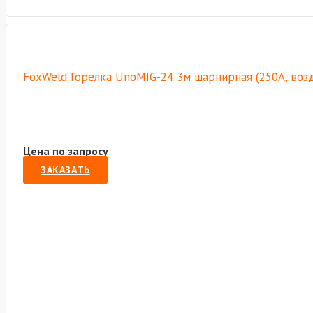
FoxWeld Горелка UnoMIG-24 3м шарнирная (250А, возд
Цена по запросу
ЗАКАЗАТЬ