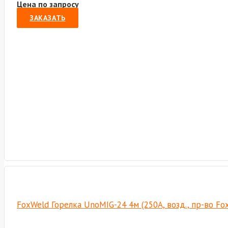
Цена по запросу
ЗАКАЗАТЬ
FoxWeld Горелка UnoMIG-24 4м (250А, возд., пр-во F