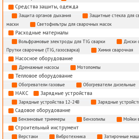
Средства защиты, одежда
Защита органов дыхания
Защитные стекла для с
маски
Светофильтры для сварочных масок
Расходные материалы
Вольфрамовые электроды для TIG сварки
Диски 
Прутки сварочные (TIG, газосварка)
Химия сварочная
Насосное оборудование
Дренажные насосы
Мотопомпы
Тепловое оборудование
Обогреватели газовые
Обогреватели дизельные
НАКС
Зарядные устройства
Зарядные устройства 12-24В
Зарядные устройств
Садовое оборудование
Бензиновые триммеры
Бензопилы
Мойки 
Строительный инструмент
Верстаки
Вибротехника
Затирочные маш