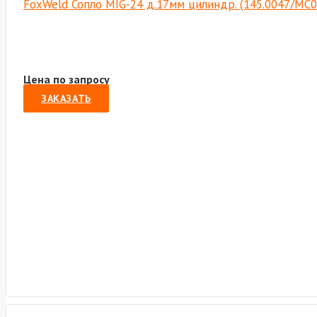
FoxWeld Сопло MIG-24 д.17мм цилиндр. (145.0047/МС0
Цена по запросу
ЗАКАЗАТЬ