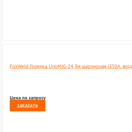
FoxWeld Горелка UnoMIG-24 3м шарнирная (250А, возд
Цена по запросу
ЗАКАЗАТЬ