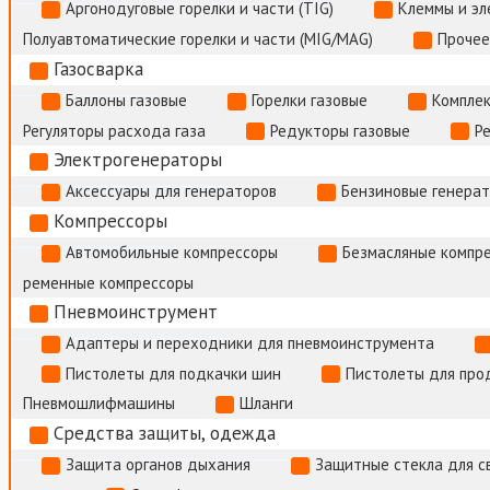
Аргонодуговые горелки и части (TIG)
Клеммы и э
Полуавтоматические горелки и части (MIG/MAG)
Прочее
Газосварка
Баллоны газовые
Горелки газовые
Комплек
Регуляторы расхода газа
Редукторы газовые
Р
Электрогенераторы
Аксессуары для генераторов
Бензиновые генера
Компрессоры
Автомобильные компрессоры
Безмасляные компр
ременные компрессоры
Пневмоинструмент
Адаптеры и переходники для пневмоинструмента
Пистолеты для подкачки шин
Пистолеты для про
Пневмошлифмашины
Шланги
Средства защиты, одежда
Защита органов дыхания
Защитные стекла для с