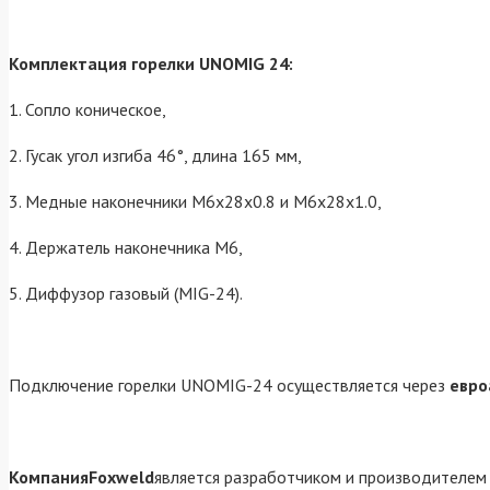
Комплектация горелки UNOMIG 24:
1. Сопло коническое,
2. Гусак угол изгиба 46°, длина 165 мм,
3. Медные наконечники М6х28х0.8 и М6х28х1.0,
4. Держатель наконечника М6,
5. Диффузор газовый (MIG-24).
Подключение горелки UNOMIG-24 осуществляется через
евро
КомпанияFoxweld
является разработчиком и производителем 