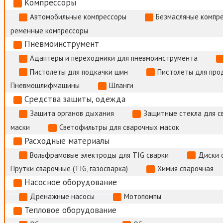
Компрессоры
Автомобильные компрессоры
Безмасляные компр
ременные компрессоры
Пневмоинструмент
Адаптеры и переходники для пневмоинструмента
Пистолеты для подкачки шин
Пистолеты для про
Пневмошлифмашины
Шланги
Средства защиты, одежда
Защита органов дыхания
Защитные стекла для с
маски
Светофильтры для сварочных масок
Расходные материалы
Вольфрамовые электроды для TIG сварки
Диски 
Прутки сварочные (TIG, газосварка)
Химия сварочная
Насосное оборудование
Дренажные насосы
Мотопомпы
Тепловое оборудование