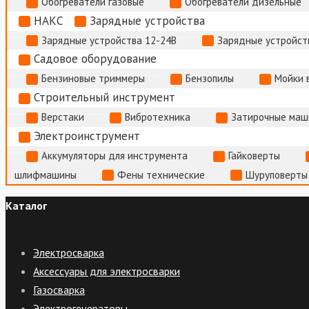
Обогреватели газовые
Обогреватели дизельные
НАКС
Зарядные устройства
Зарядные устройства 12-24В
Зарядные устройств
Садовое оборудование
Бензиновые триммеры
Бензопилы
Мойки 
Строительный инструмент
Верстаки
Вибротехника
Затирочные маш
Электроинструмент
Аккумуляторы для инструмента
Гайковерты
шлифмашины
Фены технические
Шуруповерты
Каталог
Электросварка
Аксессуары для электросварки
Газосварка
Электрогенераторы