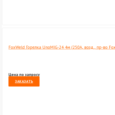
FoxWeld Горелка UnoMIG-24 4м (250А, возд., пр-во F
Цена по запросу
ЗАКАЗАТЬ