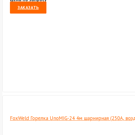
ЗАКАЗАТЬ
FoxWeld Горелка UnoMIG-24 4м шарнирная (250А, возд